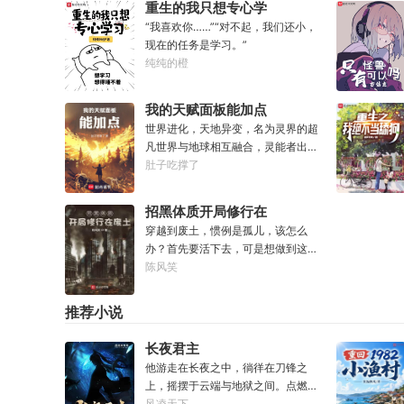
重生的我只想专心学
习
“我喜欢你……”“对不起，我们还小，
现在的任务是学习。”
纯纯的橙
我的天赋面板能加点
世界进化，天地异变，名为灵界的超
凡世界与地球相互融合，灵能者出现
在世界的舞台，造就新的时
肚子吃撑了
代。...“诶，我这天赋面板下面怎么有
个加号？”“来都来了，不点一下试
招黑体质开局修行在
试？”【第二天赋觉醒中...】原来这就
废土
穿越到废土，惯例是孤儿，该怎么
是我真正的天赋吗？面板！加天
办？首先要活下去，可是想做到这一
赋！....【神勇无双】：高额免伤，使
点并不容易。饱暖之后就该思……咳
陈风笑
用长武器时力量判定提升50%。【灵
咳，就该考虑怎么变强了，这更不容
能-圣体】：巨量提升灵能量，灵能总
易。等曲涧磊开始逐渐变强，他意外
量越多，基础增幅越强。【序列-圣
推荐小说
地发现，这个废土……不是他想像的
耀】：抗性巨量提升，获得全新序列
废土！
力量【神圣力】。....我，叶铭秋，没
长夜君主
有开挂，只是天赋异禀！
他游走在长夜之中，徜徉在刀锋之
上，摇摆于云端与地狱之间。点燃星
魂之火。既然长夜漫漫，那我便做夜
风凌天下