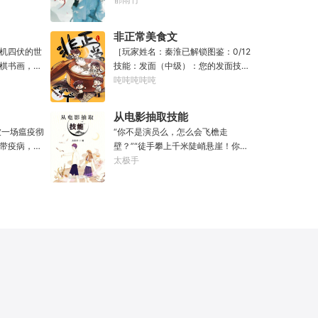
诉他。………………达奇：前面忘了，
，寿命，甚
所里的镇馆神器——灵境！为救家
后面也忘了，总之，让亚空间燃烧
次数有限，
人，潘筠化身道观小道士，仗剑提猫
吧。帝皇：支持，666。
非正常美食文
修仙界乱世
走大明。潘小黑：天杀的潘筠，老子
机四伏的世
［玩家姓名：秦淮已解锁图鉴：0/12
魔门苟住，
诅咒你一辈子考不上度牒。潘筠大剑
棋书画，都
技能：发面（中级）：您的发面技术
山，奈何魔
拍上去：闭嘴，信不信扣你鱼仔。
无尽威能。
已击败全国99%的早餐店师傅。（0/1
吨吨吨吨吨
材。第一
滴墨可将三
0000）调馅（高级）：您的调馅水
第二世，好
进入这方世
平已击败全国100%的早餐店师傅
兄毒手。第
从电影抽取技能
·开词道，写
（0/100000）……评价：一个初出茅
世之后，再
被一场瘟疫彻
“你不是演员么，怎么会飞檐走
难以触摸的
庐的新手］踏进食堂的那一刻，美食
经成为了一
带疫病，仙
壁？”“徒手攀上千米陡峭悬崖！你是
人争道。精
文主角迎来了他加载成功的系统。秦
畜生的那一
降，重则还
魔鬼吗？”面对一众绯闻女星惊呼，杜
太极手
三十六计，
淮：美食文，早说呀，这个他熟！后
，说话又好
仙法不可同
笙淡定瞥向从影片中获得的绝技：
知者谓他情
来——秦淮发现这好像不是个单纯的
”
个巨大的黑
【龙象般若功（紫）：十龙十象之
情。
美食文系统。好像还加了些奇奇怪怪
来，虽有雄
力，般若金身，金刚不坏！】“我这十
的东西。连带着他看邻居、朋友、客
打滚，蹉跎
层功力显化，金光如丈，体质強一点
人、员工都不太像人……不过没事。
觉醒异宝，
很合理吧？”《天龙》、《无间道》、
遇事不决，先吃一口！.游戏说明：1.
人生转为黄
《倚天》、《功夫》、《疾速追杀》
本游戏自由度极高，请玩家自行探
！于是，李
……
索。2.本游戏不会干预玩家的任何选
！第二世，
择，请玩家努力解锁图鉴。3.一切解
下，但却遍
释归游戏所有。
人生的末尾
李凡殚精竭