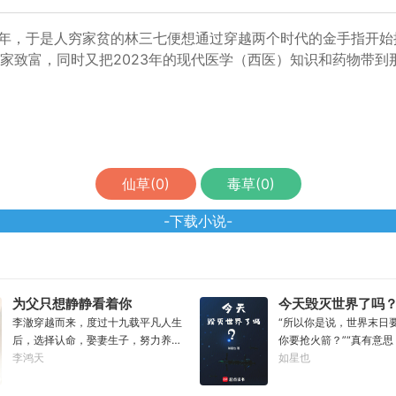
9年，于是人穷家贫的林三七便想通过穿越两个时代的金手指开始搞
发家致富，同时又把2023年的现代医学（西医）知识和药物带到
仙草(
0
)
毒草(
0
)
-下载小说-
为父只想静静看着你
今天毁灭世界了吗
长生
李澈穿越而来，度过十九载平凡人生
“所以你是说，世界末日
后，选择认命，娶妻生子，努力养家
你要抢火箭？”“真有意
糊口。可当女儿出生的刹那……父凭
李鸿天
金店的，抓过抢银行的，
如星也
女贵，人生不再平凡。……女儿平安
我都抓过，就是没抓过抢
出生，你获得道果【仙工】女儿一
的。”“你怎么想的？就