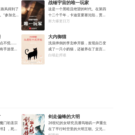
战锤宇宙的唯一玩家
坐在男人对面
虫藤一株，获得隐星砂一份。收获幽
。路风得到了
这是一个黑暗且绝望的时代。在第四
”“真的，我
泉花一朵，获得螟焰丹丹方一张。
。“参加北电
十二个千年，卡迪亚要塞沦陷，贯穿
还有，你们真
……从此，他便安分守住自家灵田，
》惊艳全
银河的大裂隙撕裂了帝国，黑暗绝望
努力爆更日万
没时间？”男
坐看修行界风起云涌，沧海桑田。“什
苦学备战高
的终焉时代降临。人类的命运似乎已
”“很
么切磋斗法，秘境探索，寻仙缘，得
恭喜你，获
被注定，要在无休止的恐怖战争中走
得去毁灭下一
法宝……通通与我无关！”“我只想安安
精
大内御猫
”“参加《绣
向灭亡。直到误以为自己在玩虚拟现
静静的种田。”
点不慌……
洗澡摔倒的李玄睁开眼，发现自己变
息，带资进
实游戏的达奇，冒失的来到这个世
有手游里面
成了一只小奶猫，还被养在了皇宫
疯狂炒CP，
界。“剧情对话什么的最烦人了，统统
到的五颗恶
里。撒娇，睡觉，晒太阳，做猫应该
白喵赴捋谁
喜你，获得
跳过。”“我不想知道为什么，我只想
以依靠首充
比做人容易吧？李玄本打算跟着自己
……什么是顶
大开杀戒。”基里曼：达奇是个优秀的
及背包里面
身份高贵的小主受尽一生恩宠，享受
！强大的人
战士，就是不爱听人话，每次想和他
世界成为一
被爱的一生。可惜生活不易，猫猫叹
收视率，踏
说些什么，他都要跳过。塔拉辛：我
伊雯看到了
气，没有李玄这个家都得散。那一
值与才华并
很好奇，他是怎么把恒星敲成一个个
这才知道，
夜，他只是多看了一眼，从此便走上
个广为流传
方块的。钛族：对那家伙来说，物理
妖精的尾
了一条不归路。【虎形十式：1%】李
一日，永不
学已经不存在了。恐虐：那混蛋造了
局被艾琳捕
玄：呔！大内御猫在此，鼠辈还不束
根大柱子，说要用来撅我。纳垢：他
手就擒！
把我的孩子抓了，把他们洗得白白净
净的，这种羞辱让我悲愤欲绝。奸
材
剑走偏锋的大明
奇：一切变化都是命运的一部分，但
魔门初圣宗
26世纪的女研究员潘筠啪叽一声重生
命运被那个混蛋给打碎了。色孽：其
书】，死后
在了平行时空里的大明王朝。父兄被
实达奇已经被我腐化了，但我不敢告
头再来，还
冤流放大同。不过她手上有前世研究
郁雨竹