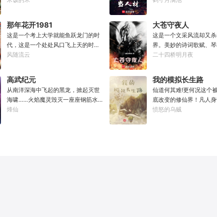
是……他到现在也总是不顺心。”“因为
只是他已经不是年轻时候的他了。混
能带回前世的宝物，修为
最近老有人在他事务所咨询赛马娘的
账了半辈子，这回他想好好来过的，
至觉醒特殊的天赋。奈何
问题，而不是怪兽。”
那年花开1981
大苍守夜人
只是怎么一个个都不相信呢……上辈
并非真的不死不灭。眼见
这是一个考上大学就能鱼跃龙门的时
这是一个文采风流却又杀
子没出息，这辈子他也没什么大理想
将至，吕阳原本决定先在
代，这是一个处处风口飞上天的时
界。美妙的诗词歌赋、琴
大志向，只想挽回遗憾，跟老婆好好
一世世苦修，不成仙不出
代，这也是一个还有纯洁不渝、真挚
风随流云
可以勾动天道伟力，演绎
二十四桥明月夜
过日子，一家子平安喜乐就好。
门凶险异常，遍地都是人
感情的时代；只不过李野刚刚来到这
一张纸可封万载凶谷，一
世，吕阳惨遭师姐暗算。
个时代，却被劝着放弃高考进厂打螺
千里海域化为永夜。林苏
不容易反杀师姐，又遭师
高武纪元
我的模拟长生路
丝；“反正你也考不上，就死了这条心
界，实力不允许他平凡··
三世，第四世……直到百
从南洋深海中飞起的黑龙，掀起灭世
仙道何其难!更何况这个
吧！”“我堂堂二本冲刺型选手会考不
文章，提笔就是他人毕生
回首，吕阳才发现自己已
海啸……火焰魔灵毁灭一座座钢筋水
底改变的修仙界！凡人身
上？那岂不是辜负了那么多年体育老
天花板，敢与诸子百家圣
代魔道巨擘，初圣宗里最
泥城市，于核爆中心安然离去……域
烽仙
人一旦接触，轻则修为下
愤怒的乌贼
师的教导？”
智计，察人心，演绎兵法
个。“魔门个个都是人材
外神明试图统治整片星海……这是人
道于天，于是仙凡永隔；
弹指间可换一国之君。不
听。”“我超喜欢这里的！
类科技高度发达的未来世界。也是掀
修，整个修仙界成为了一
种，知他者，言他为真性
起生命进化狂潮的高武纪元。即将高
暗森林；……李凡穿越而
考的武道学生李源，心怀能观想星海
心万丈，却只能于凡尘中
的奇异神宫，在这个世界艰难前行。
一生。好在临终之时终于
多年以后。“我现在的飞行速度是122
能够化真为假，将真实的
682米/每秒，力量爆发是……”李源在
粱一梦，重回刚穿越之时
距蓝星表层约180公里的大气层中极
凡开始了他的漫漫长生路
速飞行，冰冷眸子盯着昏暗虚空尽头
李凡历时五十载终权倾天
那条形似神话传说中神龙的庞然大
寻世间而不见仙踪。只在
物：“你，应该是所有入侵半神生命体
得见仙人痕迹。第三世，