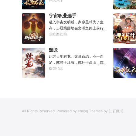
之君主。
宇宙职业选手
融入宇宙文明后，家乡星球为了生
存，步履蹒跚地在文明之路上前行。
而星球上无数人类，也开始了进化之
我吃西红柿
路……
黜龙
此方天地有龙。龙形百态，不一而
足，或游于江海，或翔于高山，或藏
于九幽，或腾于云间。一旦奋起，便
榴弹怕水
可吞风降雪，引江划河，落雷喷火，
分山避海。此处人间也有龙。人中之
龙，胸怀大志，腹有良谋，有包藏宇
宙之机，吞吐天地之志。一时机发，
便可翻云覆雨，决势分野，定鼎问
道，证位成龙。作为一个迷路的穿越
All Rights Reserved. Powered by emlog Themes by 知轩藏书.
者，张行一开始也想成龙，但后来，
他发现这个行当卷的太厉害了，就决
定改行，去黜落群龙。所谓行尽天下
路，使天地处处通，黜遍天下龙，使
世间人人可为龙。