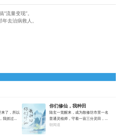
“流量变现”。
那年去治病救人。
？
你们修仙，我种田
要来了，所以
陆玄一觉醒来，成为散修坊市里一名
思，我抓过抢
普通灵植师，守着一亩三分灵田，苟
连抢火车的
活于修行界。好在意外发现，每有灵
朝闻道
火箭
植成熟，自己便能得到额外奖励。收
算你真把火箭
获剑草一株，获得剑丸一枚。收获玄