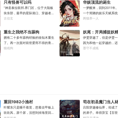
只有怪兽可以吗
华娱顶流的诞生
岁，平平安安，你获得道果【龙象金
抢下来了，你会开吗？”
“神圣泰拉联邦.界门区，位于大陆板
一梦醒来，回到2011年
刚】女儿两岁，无病无灾，获得道果
的林序缓缓点头。“会开。
块东部，最早的星际港口、穿越者特
一个简陋的娱乐天赋系统
【无垢心】女儿三岁，活泼机灵，获
已经开过无数次了。”“
区、赛马娘文化发祥地，有着联邦举
古信玄
招生考试，你一曲《成都
两猫养一人
得道果【棋圣】女儿四岁、五岁、六
得快点，我没时间了。”“
足轻重的经济地位与社会影响力，大
场，拒绝蜜姐邀请，发疯
岁…………李澈发现，女儿每长大一
人呵呵一笑。“你很忙吗？
家还记得这份考点么？”“老师，为什
考，以专业第一名入学，
岁，他便可凝聚出一颗道果，加持己
忙。”林序点点头。“我
重生之我绝不当舔狗
妖尾：开局捕捉妖
么突然说起这个？”“因为就在今天，
得了【娜扎的非凡颜值】
身。从此以后，李澈有了一个朴实无
个世界了。”
拥有二十多年舔狗经验的徐知木重生
女王艾露莎
伊雯穿越了，但是伊雯一
我得遗憾却又难免愉快地告知各位一
春刀》试镜，你为梦想窒
华的愿望。一岁一道果，默默守长
了。再一次面对前世爱而不得的青梅
因为和他一起穿越的，还
件事，你们的时事政治将增加一串新
组，截胡男一号，与狮姐
生。为父只想……从老婆孩子热炕头
竹马，徐知木再也不舔半口！现在的
猫戏狗
的人物模板，以及抽奖得
墨守不成呱
的考点，或许再过两年还会编入历史
成功登顶周票房冠军，恭
开始，心平气和的守护女儿长生不
他只想赚点钱，去寻找自己真正的宝
魔果实。伊雯自认自己可
教材，不过那就不是各位需要担心的
了【张震的卓越气质】”
死。默默凝聚道果亿亿万。至此修行
藏女孩，可是……“知木你最近怎么都
六块得到的特殊体质，以
事了。”“啊？”“怪兽宣传特区——这
流？永争第一，绝不服输
炼神，无敌天地间。
不理我了？”“徐知木，我脚疼你背我
的恶魔果实，在海贼王的
是界门区即将获得的新称谓，也是今
气，恐怖的票房，无敌的
回家好不好？”“知木，我的电脑又坏
方强者。直到睁开双眼的
年的新考点。”“至于造就并推进这项
着无数对手铸就威名，颜
了，你再来帮我修修好不好。”“知
一头绯红色的巨龙。伊雯
新政策的形象代言人，既是我的学
存，真实不做作，拥有一
木，我想你了，给我一次机会好不
这根本就不是海贼王，是
生，也是各位的学长，换言之，咱们
的爱恨恩怨故事。十年如
好……”凌晨十二点收到信息的徐知木
巴！开局捕捉艾露莎？开
学校又出了位大人物。”“呃……难道
停歇的输出爆款！
陷入沉思。姑娘，怎么你成舔狗了？
捉！
是…老希望事事顺心的那位？”“没
错，奥默.林顿，林顿事务所的所长、
重回1982小渔村
苟在初圣魔门当人
中央特雷森的名训练员、黑暗反派系
叶耀东只是睡不着觉，想着去甲板上
吕阳穿越修仙界，却成了
外观第33届冠军得主——当然，他不
吹吹风，尿个尿，没想到掉海里回到
的弟子。幸得异宝【百世
爱听最后这个头衔。值得一提的
了1982年。还是那个熟悉的小渔村，
米饭的米
可以重开一世，让一切从
鹤守月满池