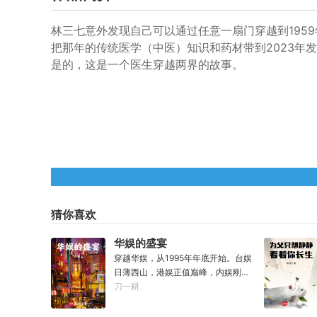
林三七意外发现自己可以通过任意一扇门穿越到195
把那年的传统医学（中医）知识和药材带到2023年
是的，这是一个医生穿越两界的故事。
猜你喜欢
华娱的盛宴
穿越华娱，从1995年年底开始。台娱
日薄西山，港娱正值巅峰，内娱刚刚
起步。林见鹿也没想到，自己第一张
刀一耕
专辑就直接打穿了两岸三地，直接封
王了。这还怎么退休？