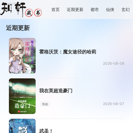
首页
近期更新
都市
仙侠
玄幻
近期更新
霍格沃茨：魔女途径的哈莉
2026-08-08
我在英超造豪门
2026-08-07
热血
武圣！