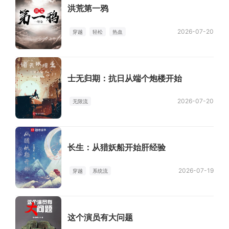
洪荒第一鸦
2026-07-20
穿越
轻松
热血
士无归期：抗日从端个炮楼开始
2026-07-20
无限流
长生：从猎妖船开始肝经验
2026-07-19
穿越
系统流
这个演员有大问题