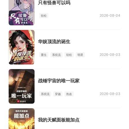
只有怪兽可以吗
2026-08-04
轻松
华娱顶流的诞生
2026-08-03
重生
系统流
轻松
明星
战锤宇宙的唯一玩家
2026-08-03
系统流
穿越
热血
我的天赋面板能加点