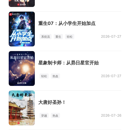
重生07：从小学生开始加点
2026-07-27
系统流
重生
轻松
星象制卡师：从昴日星官开始
2026-07-27
轻松
热血
大唐好圣孙！
2026-07-26
穿越
热血