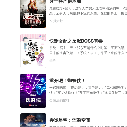
废土特产供应商
尼古拉斯•彪哥，这个人类男人血管中流淌的每一滴
恶，还有无比肮脏和下流的东西。在他的身上，集
私、是无数拾荒者们的救世主，他斤斤计较、是所
长腿大叔
破了世界原有的秩序，无数人因为他掀起的战争而
也没有收割过这么多的生命。总之！废土世界有无
人信仰和崇拜他，愿意为了他的意志而死战到底。
萨尔•杜隆坦
快穿女配之反派BOSS有毒
系统：宿主，天上那东西是什么？时笙：宇宙飞船。
里来的宇宙飞船！！系统：宿主，你手上拿的什么
技位面，哪里来的上古神器！！等等……宿主，你在干什么
墨泠
CPヾ(^▽^*)))
重开吧！蜘蛛侠！
一代蜘蛛侠：“能力越大，责任越大。”二代蜘蛛侠：
侠：“家父钢铁侠！”某宇宙蜘蛛侠：“这局又崩了，
元宇宙，幸运的成为了该宇宙的蜘蛛侠。但他也有
会魔法的猫咪
停列车的超级力量。也没有二代蜘蛛侠堪比电光的
黑科技纳米战衣。各项属性都远低于其他宇宙的蜘
强到离谱。打不过，根本打不过！好在只要简单的
启复活赛，成功赢得复活赛，复活后可获得各种奖
吞噬星空：浑源空间
样红蓝配色的黑化超人，夏洛陷入了沉思。“这把巅