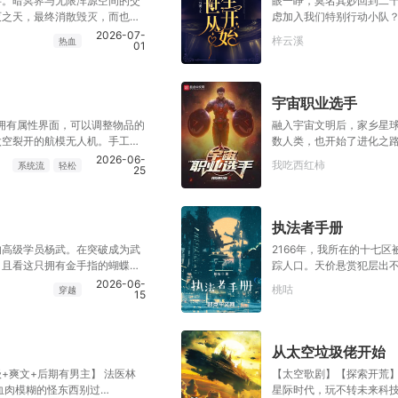
事。暗冥界与无限浑源空间的交
眼一睁，莫名其妙回到二十
灭之天，最终消散毁灭，而也只
虑加入我们特别行动小队？
力。在寂灭之天内，有一根‘天渊
谢，我有队。”“啊你什么
2026-07-
梓云溪
热血
01
初之地），外表看着其实是一根
加入我们小队，哥哥风里雨
‘时间禁忌’，交汇形成了‘时空
年复一年？”“嗯嗯！哥哥
是世界的终点，轮回是世界的本
后小空间变移动大别墅，
外，为极！
妖孽，求问，如何无情冷
宇宙职业选手
拥有属性界面，可以调整物品的
融入宇宙文明后，家乡星
太空裂开的航模无人机。手工焊
数人类，也开始了进化之路
落的幽灵无人机。自主智慧，喜
2026-06-
我吃西红柿
系统流
轻松
25
不到1厘米的水滴。还有超光速
文明造访人类，经过一番观
.
执法者手册
的高级学员杨武。在突破成为武
2166年，我所在的十七
。且看这只拥有金手指的蝴蝶，
踪人口。天价悬赏犯层出
飓风。
我，不幸成为了执法者。
2026-06-
桃咕
穿越
15
从太空垃圾佬开始
+爽文+后期有男主】 法医林
【太空歌剧】【探索开荒】
血肉模糊的怪东西别过
星际时代，玩不转未来科