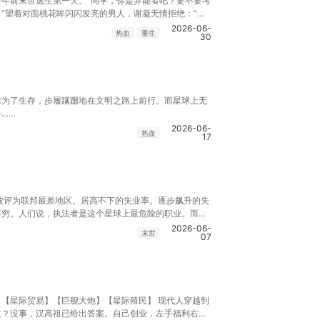
年前末世逃生第一天。“同学，你是异能者吧？要不要考
”望着对面桃花眸闪闪发亮的男人，谢凝无情拒绝：“谢
队？”“我说什么都对。”“对，你人美你说啥都对。这样，你
2026-06-
热血
重生
30
里陪你练摊儿，水里火里同你下本杀怪。”“天天如此，
努力赚钱，还天天杀怪让你捡漏。可好？”谢凝：……重生
原本只想安安分分过自己小日子。没成想惹上这么个粘人
漠拒绝妖孽？在线等，挺急的……
球为了生存，步履蹒跚地在文明之路上前行。而星球上无
……
2026-06-
热血
17
区被评为联邦最差地区。居高不下的失业率。逐步飙升的失
不穷。人们说，执法者是这个星球上最危险的职业。而
2026-06-
末世
07
【星际贸易】【巨舰大炮】【星际殖民】 现代人穿越到
技？没事，汉高祖已给出答案。自己创业，左手福利右手