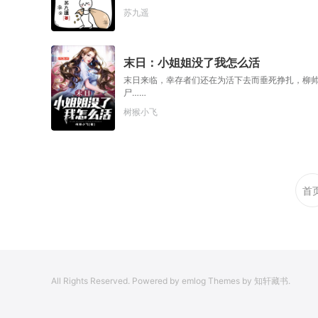
来！！！ 林初看见丧尸：移动的206块骨头！行走
苏九遥
行，她飞快适应了血腥的末日世界。 面对一地狼藉
光，扑身上前。 左手一只大腿骨，右手一把过期药
为宝的能力呢。
末日：小姐姐没了我怎么活
末日来临，幸存者们还在为活下去而垂死挣扎，柳
尸……
树猴小飞
首
All Rights Reserved. Powered by emlog Themes by 知轩藏书.