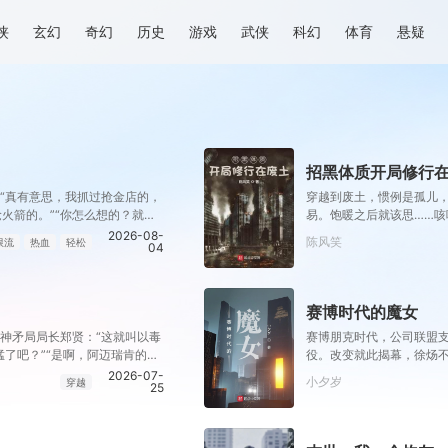
侠
玄幻
奇幻
历史
游戏
武侠
科幻
体育
悬疑
招黑体质开局修行
”“真有意思，我抓过抢金店的，
穿越到废土，惯例是孤儿
火箭的。”“你怎么想的？就算
易。饱暖之后就该思……
序缓缓点头。“会开。”“真
逐渐变强，他意外地发现
2026-08-
陈风笑
限流
热血
轻松
04
我没时间了。”“没时间？”男人
得去毁灭下一个世界了。”
赛博时代的魔女
”神矛局局长郑贤：“这就叫以毒
赛博朋克时代，公司联盟
猛了吧？”“是啊，阿迈瑞肯的人
役。改变就此揭幕，徐炀
剑谱》让美利坚男人卷了起来，
从巨型企业的大手中解救
2026-07-
小夕岁
穿越
25
美大陆……钢铁侠托尼·史塔
”大魔王林浩：“托尼，你终于发