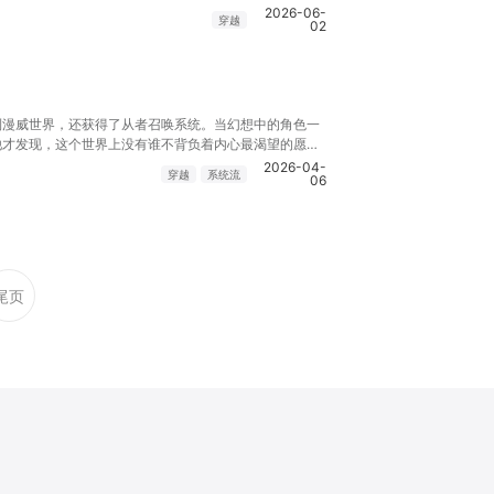
们会替我做好。 开局不靠谱爹妈债台高筑离世，还带弟
2026-06-
穿越
02
，哥们有堪称过目不忘的金手指，低买高卖，让债主哭着
从星际垃圾佬开始，一步一步走到最高。
到漫威世界，还获得了从者召唤系统。当幻想中的角色一
他才发现，这个世界上没有谁不背负着内心最渴望的愿
愿望有我的一部分责任。不过在那之前......我要倾家荡
2026-04-
穿越
系统流
06
尾页