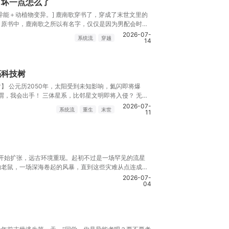
，坏一点怎么了
异能＋动植物变异。] 鹿南歌穿书了，穿成了末世文里的
！原书中，鹿南歌之所以有名字，仅仅是因为男配会时常
主偶然看到照片，顺口问了一句，还夸赞了她。
2026-07-
系统流
穿越
14
亮科技树
树】 公元历2050年，太阳受到未知影响，氦闪即将爆
所谓，我会出手！ 三体星系，比邻星文明即将入侵？ 无所
，高等文明纷争四起？ 无所谓，我会出手！ …… 从可控
2026-07-
系统流
重生
末世
11
开启人类文明星际时代！
球开始扩张，远古环境重现。起初不过是一场罕见的流星
的老鼠，一场深海卷起的风暴，直到这些灾难从点连成
个人息息相关。异常灾害接连的降临，诡异生物充斥世
2026-07-
04
，巨型机甲不再仅存于幻想。全职猎人趁大势崛起，生物
，不可名状之物，千奇百怪的特殊收容体。这是......大
标签系统，拥有积累职业经验，从而获得职业特性的神奇
者】——【传道者】【巡林猎人】——【狂猎】——【狩
座哨塔开始。见证这方天地的剧变。