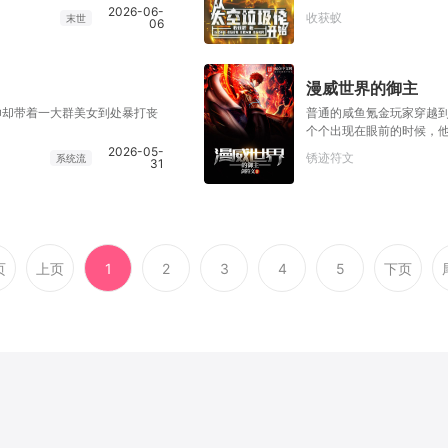
的积分，多多益善！ 靠着老本
画饼，不必事事皆精，人才
2026-06-
收获蚁
末世
06
，别人绕道而行，林初两眼放
弟妹妹两个拖油瓶？没事
，全都是好东西，谁让她有变废
跪求债转股。 李斌：我要
漫威世界的御主
帅却带着一大群美女到处暴打丧
普通的咸鱼氪金玩家穿越
个个出现在眼前的时候，
望。我是你们的御主，你们的
2026-05-
锈迹符文
系统流
31
产抽黑贞啊！
页
上页
1
2
3
4
5
下页