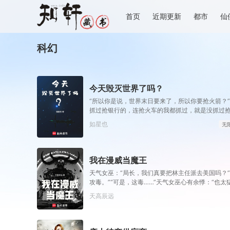
首页
近期更新
都市
仙
科幻
今天毁灭世界了吗？
“所以你是说，世界末日要来了，所以你要抢火箭？
抓过抢银行的，连抢火车的我都抓过，就是没抓过抢
你真把火箭抢下来了，你会开吗？”坐在男人对面的林
如星也
无
的，我已经开过无数次了。”“还有，你们真得快点，
呵呵一笑。“你很忙吗？”“很忙。”林序点点头。“我
我在漫威当魔王
天气女巫：“局长，我们真要把林主任派去美国吗？
攻毒。”“可是，这毒……”天气女巫心有余悸：“也太
民……”郑贤憋着笑：“要遭老罪咯！”于是，《辟邪
天高辰远
白胡子海贼团在纽约掀起“顶上战争”，哥斯拉登上北
克：“混蛋，为了人类文明的进步就要毁掉美利坚？
现真相了！”