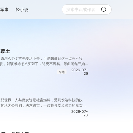
军事
轻小说
在废土
，该怎么办？首先要活下去，可是想做到这一点并不容
咳咳，就该考虑怎么变强了，这更不容易。等曲涧磊开始
，这个废土……不是他想像的废土！
2026-07-
穿越
29
支配世界，人与魔女皆是社畜燃料，受到发达科技的奴
不甘沦为公司狗，决意逃亡，一边将可爱又强力的魔女们
出来，踏上一条革新之路！
2026-07-
23