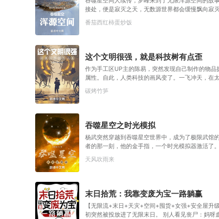
吞噬星空同人续传，罗峰来到了无限浑源空间的故
过！”“重开！重开！这局复活赛我要重开啊！”
接处，便是寂灭之天，无数源世界都会缓慢飘向寂
有领主级浑源生命，才能够抵挡‘寂灭之天’的灭绝之
番茄西红柿蛋炒饭
柱’（时空轴心），其内部名为浑源天渊（也称为太
巨大无边的柱子，上面雕刻着深奥无比的‘空间禁忌’与
禁忌’，这是‘天渊柱’支撑的关键所在。然而，覆灭
质，有始有终，终而又始，为轮回，世界的轮回之
这个文明很强，就是科技树有点歪
作为手工区UP主的陈易，突然发现自己制作的物品
属性。自此，人类科技的画风变了。一飞冲天，在
接，核动力续航的智能机械狗。超越续航，永不坠
碳烤竹笋
欢八卦傲娇的智能生命。强相互作用材料打造，直径
飞行，但只有动能武器的曲率飞船。……一天，外星
察，得出结论。这个文明很强，就是科技树有点歪…..
吞噬星空之时光模拟
杨武突然穿越到吞噬星空世界中，成为了极限武馆
者的那一刻，他的金手指，一个时光模拟器激活了
如何一点点改变原著的故事线，在这个世界中掀起
天风吹雨来
末日拾荒：我靠变废为宝一路躺赢
【无限流+末日+天灾+空间+囤货+女强+安全屋升级
初突然被投放进了无限末日。 别人看见丧尸：妈呀