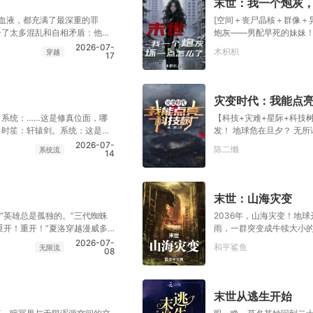
末世：我一个炮灰
血液，都充满了最深重的罪
[空间＋丧尸晶核＋群像＋
合了太多混乱和自相矛盾：他无
炮灰——男配早死的妹妹
有商队和敌对势力的噩梦。他打
拿出全家福思念家人。 男
2026-07-
木枳枳
穿越
17
死亡，就连传说最邪恶的魔王，
数的人痛恨和诅咒他，也有无数
——废土世界联合远征军司令：
灾变时代：我能点
系统：……这是修真位面，哪
【科技+灾难+星际+科技
？时笙：轩辕剑。系统：这是科
发！ 地球危在旦夕？ 无
Σ(°△°|||)︴时笙：拆
谓，我会出手！ 黑暗宇宙
2026-07-
陈二懒
系统流
14
核聚变开始，主角吕永昌
末世：山海灾变
“英雄总是孤独的。”三代蜘蛛
2036年，山海灾变！地
重开！重开！”夏洛穿越漫威多
雨，一群突变成牛犊大小
诸多不幸。他没有一代蜘蛛侠逼
片，最终席卷全球，与每
2026-07-
和平鲨鱼
无限流
08
反应速度。更没有三代蜘蛛侠的
间。擎天巨兽在深海徘徊
蛛侠，可这个世界的各路反派却
进化之潮不可违逆。神鬼怪异
作死，他死后就能在美漫宇宙开
灾变时代！余轲身怀职业
励。某次复活赛中，望着眼前同
能力。【教师】——【贤
末世从逃生开始
峰赛，打不过，根本打不
神者】从镜湖森林外的一