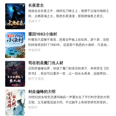
长夜君主
他游走在长夜之中，徜徉在刀锋之上，摇摆于云端与地狱之
间。点燃星魂之火。既然长夜漫漫，那我便做夜之君主。
风凌天下
重回1982小渔村
叶耀东只是睡不着觉，想着去甲板上吹吹风，尿个尿，没想
到掉海里回到了1982年。还是那个熟悉的小渔村，只是他已
经不是年轻时候的他了。混账了半辈子，这回他想好好来过
米饭的米
的，只是怎么一个个都不相信呢……上辈子没出息，这辈子
他也没什么大理想大志向，只想挽回遗憾，跟老婆好好过日
苟在初圣魔门当人材
子，一家子平安喜乐就好。
吕阳穿越修仙界，却成了魔门初圣宗的弟子。幸得异宝【百
世书】，死后可以重开一世，让一切从头再来，还能带回前
世的宝物，修为，寿命，甚至觉醒特殊的天赋。奈何次数有
鹤守月满池
限，并非真的不死不灭。眼见修仙界乱世将至，吕阳原本决
定先在魔门苟住，一世世苦修，不成仙不出山，奈何魔门凶
剑走偏锋的大明
险异常，遍地都是人材。第一世，吕阳惨遭师姐暗算。第二
26世纪的女研究员潘筠啪叽一声重生在了平行时空里的大明
世，好不容易反杀师姐，又遭师兄毒手。第三世，第四
王朝。父兄被冤流放大同。不过她手上有前世研究所里的镇
世……直到百世之后，再回首，吕阳才发现自己已经成为了
馆神器——灵境！为救家人，潘筠化身道观小道士，仗剑提
郁雨竹
一代魔道巨擘，初圣宗里最畜生的那一个。“魔门个个都是人
猫走大明。潘小黑：天杀的潘筠，老子诅咒你一辈子考不上
材，说话又好听。”“我超喜欢这里的！”