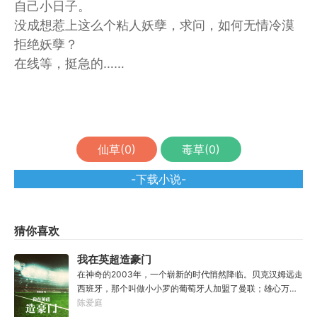
自己小日子。
没成想惹上这么个粘人妖孽，求问，如何无情冷漠
拒绝妖孽？
在线等，挺急的……
仙草(
0
)
毒草(
0
)
-下载小说-
猜你喜欢
我在英超造豪门
在神奇的2003年，一个崭新的时代悄然降临。贝克汉姆远走
西班牙，那个叫做小小罗的葡萄牙人加盟了曼联；雄心万丈
的温格率领他的枪手军团，吹响了不败赛季的号角；斯坦福
陈爱庭
桥的上空，洒满了俄罗斯人的钞票，肆无忌惮地想要尽揽天