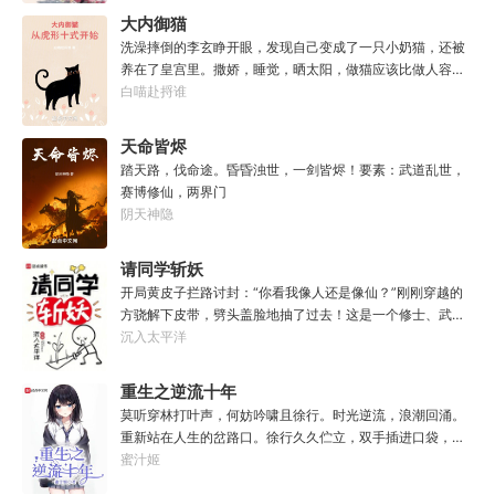
虐：那混蛋造了根大柱子，说要用来撅我。纳垢：他把我的
木，我的电脑又坏了，你再来帮我修修好不好。”“知木，我
大内御猫
孩子抓了，把他们洗得白白净净的，这种羞辱让我悲愤欲
想你了，给我一次机会好不好……”凌晨十二点收到信息的徐
绝。奸奇：一切变化都是命运的一部分，但命运被那个混蛋
洗澡摔倒的李玄睁开眼，发现自己变成了一只小奶猫，还被
知木陷入沉思。姑娘，怎么你成舔狗了？
给打碎了。色孽：其实达奇已经被我腐化了，但我不敢告诉
养在了皇宫里。撒娇，睡觉，晒太阳，做猫应该比做人容易
他。………………达奇：前面忘了，后面也忘了，总之，让亚
吧？李玄本打算跟着自己身份高贵的小主受尽一生恩宠，享
白喵赴捋谁
空间燃烧吧。帝皇：支持，666。
受被爱的一生。可惜生活不易，猫猫叹气，没有李玄这个家
都得散。那一夜，他只是多看了一眼，从此便走上了一条不
天命皆烬
归路。【虎形十式：1%】李玄：呔！大内御猫在此，鼠辈还
踏天路，伐命途。昏昏浊世，一剑皆烬！要素：武道乱世，
不束手就擒！
赛博修仙，两界门
阴天神隐
请同学斩妖
开局黄皮子拦路讨封：“你看我像人还是像仙？”刚刚穿越的
方骁解下皮带，劈头盖脸地抽了过去！这是一个修士、武者
和凡人并存，妖魔鬼怪横行的危险世界。幸好方骁带来的物
沉入太平洋
品通通变成了强大的法宝。专属法宝和本命法宝！【三棱
刺】【破甲、流血、伤蚀】【铜头皮带】【疼痛、恐惧、断
重生之逆流十年
骨】【赤子心册】【万武不惑、万法不入、万邪不侵】
莫听穿林打叶声，何妨吟啸且徐行。时光逆流，浪潮回涌。
【……】杀死妖怪就能得到经验，修炼功法可以加点晋升。
重新站在人生的岔路口。徐行久久伫立，双手插进口袋，轻
方骁由此踏上了一条斩妖除魔、日月换新的逆天之路！
快的吹了声口哨，踏上新的旅途——回首向来萧瑟处，归
蜜汁姬
————————“方骁同学，大事不妙，上古妖皇出世
去，也无风雨也无晴。……重生回十年前，将遗憾都掐
了！”“知道啦，我就去斩了它！”