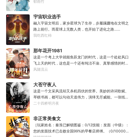
馆神器——灵境！为救家人，潘筠化身道观小道士，仗剑提
郁雨竹
一代魔道巨擘，初圣宗里最畜生的那一个。“魔门个个都是人
猫走大明。潘小黑：天杀的潘筠，老子诅咒你一辈子考不上
材，说话又好听。”“我超喜欢这里的！”
度牒。潘筠大剑拍上去：闭嘴，信不信扣你鱼仔。
宇宙职业选手
融入宇宙文明后，家乡星球为了生存，步履蹒跚地在文明之
路上前行。而星球上无数人类，也开始了进化之路……
我吃西红柿
那年花开1981
这是一个考上大学就能鱼跃龙门的时代，这是一个处处风口
飞上天的时代，这也是一个还有纯洁不渝、真挚感情的时
代；只不过李野刚刚来到这个时代，却被劝着放弃高考进厂
风随流云
打螺丝；“反正你也考不上，就死了这条心吧！”“我堂堂二本
冲刺型选手会考不上？那岂不是辜负了那么多年体育老师的
大苍守夜人
教导？”
这是一个文采风流却又杀机四伏的世界。美妙的诗词歌赋、
琴棋书画，都可以勾动天道伟力，演绎无尽威能。一张纸可
封万载凶谷，一滴墨可将三千里海域化为永夜。林苏进入这
二十四桥明月夜
方世界，实力不允许他平凡···开词道，写文章，提笔就是他
人毕生难以触摸的天花板，敢与诸子百家圣人争道。精智
非正常美食文
计，察人心，演绎兵法三十六计，弹指间可换一国之君。不
［玩家姓名：秦淮已解锁图鉴：0/12技能：发面（中级）：
知者谓他情种，知他者，言他为真性情。
您的发面技术已击败全国99%的早餐店师傅。（0/10000）