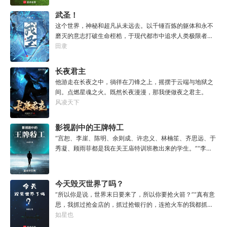
下英才；在伦敦核心区的海德公园北门，刚从大学毕业的杨
武圣！
诚继承了一家濒临破产的俱乐部，还有一块令所有人都垂涎
这个世界，神秘和超凡从未远去。以千锤百炼的躯体和永不
三尺的黄金地皮。“我绝对是有史以来最失败的穿越
磨灭的意志打破生命桎梏，于现代都市中追求人类极限者，
者！”“但，我会带领我的球队，在英超，在欧洲，在全世
被称为：武道家！霓虹灯下，刀剑相交。广厦之巅，以拳会
田隶
界，打下一片大大的疆土，让所有的豪门球队都匍匐在我们
友。三山五岳，论道英雄。在这里，一位位打破“肉体七大
的脚下颤抖！”
限”的武道强者于苍穹下闯下如仙似神的名号，震古烁今，群
长夜君主
星闪耀！在这里，十年一届的“万邦武道会”直播是全球收视
他游走在长夜之中，徜徉在刀锋之上，摇摆于云端与地狱之
率最高的节目，武道家为民族而战，为自己而战！在这里，
间。点燃星魂之火。既然长夜漫漫，那我便做夜之君主。
武道家用人类的血肉之躯和潜伏在黑暗中的魑魅魍魉，牛鬼
风凌天下
蛇神生死搏杀，守护家国文明！在这里，每一位真正的武道
家都坚定不移的相信：“武道无穷，吾身无拘！”
影视剧中的王牌特工
“宫恕、李崖、陈明、余则成、许忠义、林楠笙、齐思远、于
秀凝、顾雨菲都是我在关王庙特训班教出来的学生。”“李维
恭、吴敬中、郑耀先、徐百川、王天风和我一起当过关王庙
特训班的老师。”“谭忠恕和刘新杰是经我之手的。”“我是
谁？”“我啊，他们都唤我老九。”“日本人那边，一直找的‘妇
今天毁灭世界了吗？
好’就是我。”“嗯，我还有个代号，就是他们一直在找的‘喀秋
“所以你是说，世界末日要来了，所以你要抢火箭？”“真有意
莎’。”
思，我抓过抢金店的，抓过抢银行的，连抢火车的我都抓
过，就是没抓过抢火箭的。”“你怎么想的？就算你真把火箭
如星也
抢下来了，你会开吗？”坐在男人对面的林序缓缓点头。“会