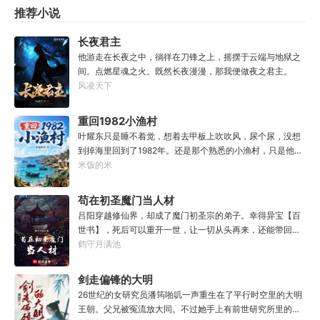
灭。“上辈子的遗憾弥补了，但重来一回，还是会有新的遗憾
推荐小说
产生。”几年后，徐·手游霸主·米狐游天使投资人·微讯创始人·
互联网幕后新晋大佬·行，低头看着自己的左手和右手，却不
长夜君主
知道该如何做抉择。
他游走在长夜之中，徜徉在刀锋之上，摇摆于云端与地狱之
间。点燃星魂之火。既然长夜漫漫，那我便做夜之君主。
风凌天下
重回1982小渔村
叶耀东只是睡不着觉，想着去甲板上吹吹风，尿个尿，没想
到掉海里回到了1982年。还是那个熟悉的小渔村，只是他已
经不是年轻时候的他了。混账了半辈子，这回他想好好来过
米饭的米
的，只是怎么一个个都不相信呢……上辈子没出息，这辈子
他也没什么大理想大志向，只想挽回遗憾，跟老婆好好过日
苟在初圣魔门当人材
子，一家子平安喜乐就好。
吕阳穿越修仙界，却成了魔门初圣宗的弟子。幸得异宝【百
世书】，死后可以重开一世，让一切从头再来，还能带回前
世的宝物，修为，寿命，甚至觉醒特殊的天赋。奈何次数有
鹤守月满池
限，并非真的不死不灭。眼见修仙界乱世将至，吕阳原本决
定先在魔门苟住，一世世苦修，不成仙不出山，奈何魔门凶
剑走偏锋的大明
险异常，遍地都是人材。第一世，吕阳惨遭师姐暗算。第二
26世纪的女研究员潘筠啪叽一声重生在了平行时空里的大明
世，好不容易反杀师姐，又遭师兄毒手。第三世，第四
王朝。父兄被冤流放大同。不过她手上有前世研究所里的镇
世……直到百世之后，再回首，吕阳才发现自己已经成为了