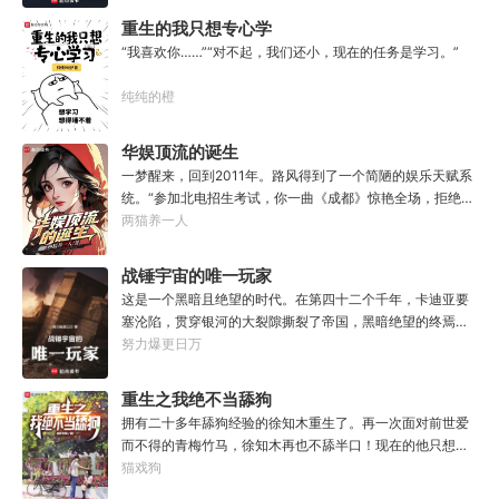
开。”“真的，我已经开过无数次了。”“还有，你们真得快
重生的我只想专心学
点，我没时间了。”“没时间？”男人呵呵一笑。“你很忙
习
“我喜欢你……”“对不起，我们还小，现在的任务是学习。”
吗？”“很忙。”林序点点头。“我得去毁灭下一个世界了。”
纯纯的橙
华娱顶流的诞生
一梦醒来，回到2011年。路风得到了一个简陋的娱乐天赋系
统。“参加北电招生考试，你一曲《成都》惊艳全场，拒绝蜜
姐邀请，发疯苦学备战高考，以专业第一名入学，恭喜你，
两猫养一人
获得了【娜扎的非凡颜值】”“参加《绣春刀》试镜，你为梦
想窒息，带资进组，截胡男一号，与狮姐疯狂炒CP，成功登
战锤宇宙的唯一玩家
顶周票房冠军，恭喜你，获得了【张震的卓越气质】”……什
这是一个黑暗且绝望的时代。在第四十二个千年，卡迪亚要
么是顶流？永争第一，绝不服输！强大的人气，恐怖的票
塞沦陷，贯穿银河的大裂隙撕裂了帝国，黑暗绝望的终焉时
房，无敌的收视率，踏着无数对手铸就威名，颜值与才华并
代降临。人类的命运似乎已被注定，要在无休止的恐怖战争
努力爆更日万
存，真实不做作，拥有一个广为流传的爱恨恩怨故事。十年
中走向灭亡。直到误以为自己在玩虚拟现实游戏的达奇，冒
如一日，永不停歇的输出爆款！
失的来到这个世界。“剧情对话什么的最烦人了，统统跳
重生之我绝不当舔狗
过。”“我不想知道为什么，我只想大开杀戒。”基里曼：达奇
拥有二十多年舔狗经验的徐知木重生了。再一次面对前世爱
是个优秀的战士，就是不爱听人话，每次想和他说些什么，
而不得的青梅竹马，徐知木再也不舔半口！现在的他只想赚
他都要跳过。塔拉辛：我很好奇，他是怎么把恒星敲成一个
点钱，去寻找自己真正的宝藏女孩，可是……“知木你最近怎
猫戏狗
个方块的。钛族：对那家伙来说，物理学已经不存在了。恐
么都不理我了？”“徐知木，我脚疼你背我回家好不好？”“知