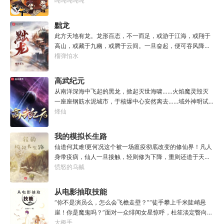
调馅（高级）：您的调馅水平已击败全国100%的早餐店师
吨吨吨吨吨
傅（0/100000）……评价：一个初出茅庐的新手］踏进食堂
的那一刻，美食文主角迎来了他加载成功的系统。秦淮：美
黜龙
食文，早说呀，这个他熟！后来——秦淮发现这好像不是个
此方天地有龙。龙形百态，不一而足，或游于江海，或翔于
单纯的美食文系统。好像还加了些奇奇怪怪的东西。连带着
高山，或藏于九幽，或腾于云间。一旦奋起，便可吞风降
他看邻居、朋友、客人、员工都不太像人……不过没事。遇
雪，引江划河，落雷喷火，分山避海。此处人间也有龙。人
榴弹怕水
事不决，先吃一口！.游戏说明：1.本游戏自由度极高，请玩
中之龙，胸怀大志，腹有良谋，有包藏宇宙之机，吞吐天地
家自行探索。2.本游戏不会干预玩家的任何选择，请玩家努
之志。一时机发，便可翻云覆雨，决势分野，定鼎问道，证
高武纪元
力解锁图鉴。3.一切解释归游戏所有。
位成龙。作为一个迷路的穿越者，张行一开始也想成龙，但
从南洋深海中飞起的黑龙，掀起灭世海啸……火焰魔灵毁灭
后来，他发现这个行当卷的太厉害了，就决定改行，去黜落
一座座钢筋水泥城市，于核爆中心安然离去……域外神明试
群龙。所谓行尽天下路，使天地处处通，黜遍天下龙，使世
图统治整片星海……这是人类科技高度发达的未来世界。也
烽仙
间人人可为龙。
是掀起生命进化狂潮的高武纪元。即将高考的武道学生李
源，心怀能观想星海的奇异神宫，在这个世界艰难前行。多
我的模拟长生路
年以后。“我现在的飞行速度是122682米/每秒，力量爆发
仙道何其难!更何况这个被一场瘟疫彻底改变的修仙界！凡人
是……”李源在距蓝星表层约180公里的大气层中极速飞行，
身带疫病，仙人一旦接触，轻则修为下降，重则还道于天，
冰冷眸子盯着昏暗虚空尽头那条形似神话传说中神龙的庞然
于是仙凡永隔；仙法不可同修，整个修仙界成为了一个巨大
愤怒的乌贼
大物：“你，应该是所有入侵半神生命体中最强的一个
的黑暗森林；……李凡穿越而来，虽有雄心万丈，却只能于
了。”“只可惜，现在的我，可以称之为……武神！”
凡尘中打滚，蹉跎一生。好在临终之时终于觉醒异宝，能够
从电影抽取技能
化真为假，将真实的人生转为黄粱一梦，重回刚穿越之时！
“你不是演员么，怎么会飞檐走壁？”“徒手攀上千米陡峭悬
于是，李凡开始了他的漫漫长生路！第二世，李凡历时五十
崖！你是魔鬼吗？”面对一众绯闻女星惊呼，杜笙淡定瞥向从
载终权倾天下，但却遍寻世间而不见仙踪。只在人生的末尾
影片中获得的绝技：【龙象般若功（紫）：十龙十象之力，
太极手