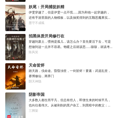
如一日，永不停歇的输出爆款！
失的来到这个世界。“剧情对话什么的最烦人了，统统跳
妖尾：开局捕捉妖精
过。”“我不想知道为什么，我只想大开杀戒。”基里曼：达奇
女王艾露莎
伊雯穿越了，但是伊雯一点不慌……因为和他一起穿越的，
是个优秀的战士，就是不爱听人话，每次想和他说些什么，
还有手游里面的人物模板，以及抽奖得到的五颗恶魔果实。
他都要跳过。塔拉辛：我很好奇，他是怎么把恒星敲成一个
伊雯自认自己可以依靠首充六块得到的特殊体质，以及背包
墨守不成呱
个方块的。钛族：对那家伙来说，物理学已经不存在了。恐
里面的恶魔果实，在海贼王的世界成为一方强者。直到睁开
虐：那混蛋造了根大柱子，说要用来撅我。纳垢：他把我的
双眼的伊雯看到了一头绯红色的巨龙。伊雯这才知道，这根
招黑体质开局修行在
孩子抓了，把他们洗得白白净净的，这种羞辱让我悲愤欲
本就不是海贼王，是妖精的尾巴！开局捕捉艾露莎？开局被
绝。奸奇：一切变化都是命运的一部分，但命运被那个混蛋
废土
穿越到废土，惯例是孤儿，该怎么办？首先要活下去，可是
艾琳捕捉！
给打碎了。色孽：其实达奇已经被我腐化了，但我不敢告诉
想做到这一点并不容易。饱暖之后就该思……咳咳，就该考
他。………………达奇：前面忘了，后面也忘了，总之，让亚
虑怎么变强了，这更不容易。等曲涧磊开始逐渐变强，他意
陈风笑
空间燃烧吧。帝皇：支持，666。
外地发现，这个废土……不是他想像的废土！
天命皆烬
踏天路，伐命途。昏昏浊世，一剑皆烬！要素：武道乱世，
赛博修仙，两界门
阴天神隐
阴影帝国
大多数人都生而平凡，但总有些人，即便生来的时候平凡，
也向往着伟大。从被剥削的黑户杂工，到黑暗中的教父；从
遵守规则的社会底层，到制定规则的幕后皇帝；阳光照耀时
三脚架
这个国家属于联邦，夜幕降临后它则属于我！“有时候，阴影