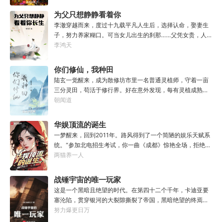
为父只想静静看着你
长生
李澈穿越而来，度过十九载平凡人生后，选择认命，娶妻生
子，努力养家糊口。可当女儿出生的刹那……父凭女贵，人
生不再平凡。……女儿平安出生，你获得道果【仙工】女儿
李鸿天
一岁，平平安安，你获得道果【龙象金刚】女儿两岁，无病
无灾，获得道果【无垢心】女儿三岁，活泼机灵，获得道果
你们修仙，我种田
【棋圣】女儿四岁、五岁、六岁…………李澈发现，女儿每长
陆玄一觉醒来，成为散修坊市里一名普通灵植师，守着一亩
大一岁，他便可凝聚出一颗道果，加持己身。从此以后，李
三分灵田，苟活于修行界。好在意外发现，每有灵植成熟，
澈有了一个朴实无华的愿望。一岁一道果，默默守长生。为
自己便能得到额外奖励。收获剑草一株，获得剑丸一枚。收
朝闻道
父只想……从老婆孩子热炕头开始，心平气和的守护女儿长
获玄虫藤一株，获得隐星砂一份。收获幽泉花一朵，获得螟
生不死。默默凝聚道果亿亿万。至此修行炼神，无敌天地
焰丹丹方一张。……从此，他便安分守住自家灵田，坐看修
华娱顶流的诞生
间。
行界风起云涌，沧海桑田。“什么切磋斗法，秘境探索，寻仙
一梦醒来，回到2011年。路风得到了一个简陋的娱乐天赋系
缘，得法宝……通通与我无关！”“我只想安安静静的种田。”
统。“参加北电招生考试，你一曲《成都》惊艳全场，拒绝蜜
姐邀请，发疯苦学备战高考，以专业第一名入学，恭喜你，
两猫养一人
获得了【娜扎的非凡颜值】”“参加《绣春刀》试镜，你为梦
想窒息，带资进组，截胡男一号，与狮姐疯狂炒CP，成功登
战锤宇宙的唯一玩家
顶周票房冠军，恭喜你，获得了【张震的卓越气质】”……什
这是一个黑暗且绝望的时代。在第四十二个千年，卡迪亚要
么是顶流？永争第一，绝不服输！强大的人气，恐怖的票
塞沦陷，贯穿银河的大裂隙撕裂了帝国，黑暗绝望的终焉时
房，无敌的收视率，踏着无数对手铸就威名，颜值与才华并
代降临。人类的命运似乎已被注定，要在无休止的恐怖战争
努力爆更日万
存，真实不做作，拥有一个广为流传的爱恨恩怨故事。十年
中走向灭亡。直到误以为自己在玩虚拟现实游戏的达奇，冒