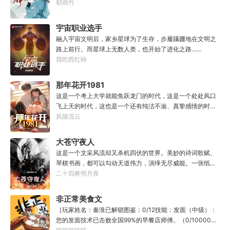
馆神器——灵境！为救家人，潘筠化身道观小道士，仗剑提
郁雨竹
一代魔道巨擘，初圣宗里最畜生的那一个。“魔门个个都是人
猫走大明。潘小黑：天杀的潘筠，老子诅咒你一辈子考不上
材，说话又好听。”“我超喜欢这里的！”
度牒。潘筠大剑拍上去：闭嘴，信不信扣你鱼仔。
宇宙职业选手
融入宇宙文明后，家乡星球为了生存，步履蹒跚地在文明之
路上前行。而星球上无数人类，也开始了进化之路……
我吃西红柿
那年花开1981
这是一个考上大学就能鱼跃龙门的时代，这是一个处处风口
飞上天的时代，这也是一个还有纯洁不渝、真挚感情的时
代；只不过李野刚刚来到这个时代，却被劝着放弃高考进厂
风随流云
打螺丝；“反正你也考不上，就死了这条心吧！”“我堂堂二本
冲刺型选手会考不上？那岂不是辜负了那么多年体育老师的
大苍守夜人
教导？”
这是一个文采风流却又杀机四伏的世界。美妙的诗词歌赋、
琴棋书画，都可以勾动天道伟力，演绎无尽威能。一张纸可
封万载凶谷，一滴墨可将三千里海域化为永夜。林苏进入这
二十四桥明月夜
方世界，实力不允许他平凡···开词道，写文章，提笔就是他
人毕生难以触摸的天花板，敢与诸子百家圣人争道。精智
非正常美食文
计，察人心，演绎兵法三十六计，弹指间可换一国之君。不
［玩家姓名：秦淮已解锁图鉴：0/12技能：发面（中级）：
知者谓他情种，知他者，言他为真性情。
您的发面技术已击败全国99%的早餐店师傅。（0/10000）