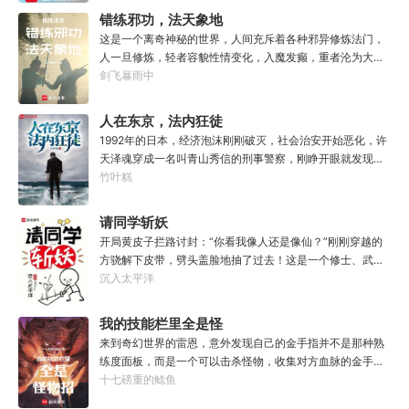
不仅能够和光一样大，甚至还能遮住光！”“我们从不敲诈勒
错练邪功，法天象地
索任何人，我们赚到的每一分钱，在良心上都能过的去。”如
这是一个离奇神秘的世界，人间充斥着各种邪异修炼法门，
果有人在夜晚敲响你的房门，他们要么为你带来我的问候，
人一旦修炼，轻者容貌性情变化，入魔发癫，重者沦为大
要么为你的狂妄带来毁灭。至于你会得到什么，这要看你怎
药，供邪魔采食……段云穿越而来，意外得到一本大药功法
剑飞暴雨中
么选，我的朋友！
《玉剑真解》。没想到他是万中无一的修行奇才，在不知情
的情况下，让这功法脱胎换骨，玉剑指路，洞穿一切。后来
人在东京，法内狂徒
他学成的功法越来越多，怀揣“达者兼济天下”的理念，段云
1992年的日本，经济泡沫刚刚破灭，社会治安开始恶化，许
从不藏私，传武天下。谁曾想……“段魔头误我！他告诉我这
天泽魂穿成一名叫青山秀信的刑事警察，刚睁开眼就发现自
桩功滋阴壮阳，如今我却只能蹲着尿尿，呜呜......”“这本《七
己正被五花大绑着……新世纪初有权威杂志称：从90年代开
竹叶糕
分归元气》是那魔头教的我，我如今不是被杀就是踩屎，神
始日本虽然失去了10年，但是他们也得到了青山秀信这样一
算先生说我少了七成气运。”“段魔头说的话一句都不要听！
位传奇人物。对此部分日本国民表示：八嘎！我们宁愿再失
请同学斩妖
万妙宫的仙子本来要举宫飞天的，结果却一夜间入了魔，沦
去100年也不想要这个国贼！
为妖女，这都是段老魔的手笔！”……段云很是不解，自己不
开局黄皮子拦路讨封：“你看我像人还是像仙？”刚刚穿越的
过练练武，传传功，偶尔法天象地一下，怎么就成了罄竹难
方骁解下皮带，劈头盖脸地抽了过去！这是一个修士、武者
书的魔头了呢？这是污蔑！同样的功法，为什么我就没有问
和凡人并存，妖魔鬼怪横行的危险世界。幸好方骁带来的物
沉入太平洋
题？错的是你们，不可能是我啊！
品通通变成了强大的法宝。专属法宝和本命法宝！【三棱
刺】【破甲、流血、伤蚀】【铜头皮带】【疼痛、恐惧、断
我的技能栏里全是怪
骨】【赤子心册】【万武不惑、万法不入、万邪不侵】
物招
来到奇幻世界的雷恩，意外发现自己的金手指并不是那种熟
【……】杀死妖怪就能得到经验，修炼功法可以加点晋升。
练度面板，而是一个可以击杀怪物，收集对方血脉的金手
方骁由此踏上了一条斩妖除魔、日月换新的逆天之路！
指。.......原本的黑白遗像，突然间变成了彩色，哥布林图标
十七磅重的鲶鱼
————————“方骁同学，大事不妙，上古妖皇出世
顿时就栩栩如生起来。无论是满嘴的尖牙，还是那几欲滴落
了！”“知道啦，我就去斩了它！”