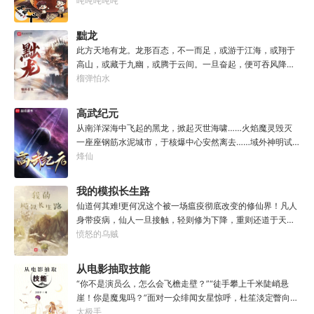
调馅（高级）：您的调馅水平已击败全国100%的早餐店师
吨吨吨吨吨
傅（0/100000）……评价：一个初出茅庐的新手］踏进食堂
的那一刻，美食文主角迎来了他加载成功的系统。秦淮：美
黜龙
食文，早说呀，这个他熟！后来——秦淮发现这好像不是个
此方天地有龙。龙形百态，不一而足，或游于江海，或翔于
单纯的美食文系统。好像还加了些奇奇怪怪的东西。连带着
高山，或藏于九幽，或腾于云间。一旦奋起，便可吞风降
他看邻居、朋友、客人、员工都不太像人……不过没事。遇
雪，引江划河，落雷喷火，分山避海。此处人间也有龙。人
榴弹怕水
事不决，先吃一口！.游戏说明：1.本游戏自由度极高，请玩
中之龙，胸怀大志，腹有良谋，有包藏宇宙之机，吞吐天地
家自行探索。2.本游戏不会干预玩家的任何选择，请玩家努
之志。一时机发，便可翻云覆雨，决势分野，定鼎问道，证
高武纪元
力解锁图鉴。3.一切解释归游戏所有。
位成龙。作为一个迷路的穿越者，张行一开始也想成龙，但
从南洋深海中飞起的黑龙，掀起灭世海啸……火焰魔灵毁灭
后来，他发现这个行当卷的太厉害了，就决定改行，去黜落
一座座钢筋水泥城市，于核爆中心安然离去……域外神明试
群龙。所谓行尽天下路，使天地处处通，黜遍天下龙，使世
图统治整片星海……这是人类科技高度发达的未来世界。也
烽仙
间人人可为龙。
是掀起生命进化狂潮的高武纪元。即将高考的武道学生李
源，心怀能观想星海的奇异神宫，在这个世界艰难前行。多
我的模拟长生路
年以后。“我现在的飞行速度是122682米/每秒，力量爆发
仙道何其难!更何况这个被一场瘟疫彻底改变的修仙界！凡人
是……”李源在距蓝星表层约180公里的大气层中极速飞行，
身带疫病，仙人一旦接触，轻则修为下降，重则还道于天，
冰冷眸子盯着昏暗虚空尽头那条形似神话传说中神龙的庞然
于是仙凡永隔；仙法不可同修，整个修仙界成为了一个巨大
愤怒的乌贼
大物：“你，应该是所有入侵半神生命体中最强的一个
的黑暗森林；……李凡穿越而来，虽有雄心万丈，却只能于
了。”“只可惜，现在的我，可以称之为……武神！”
凡尘中打滚，蹉跎一生。好在临终之时终于觉醒异宝，能够
从电影抽取技能
化真为假，将真实的人生转为黄粱一梦，重回刚穿越之时！
“你不是演员么，怎么会飞檐走壁？”“徒手攀上千米陡峭悬
于是，李凡开始了他的漫漫长生路！第二世，李凡历时五十
崖！你是魔鬼吗？”面对一众绯闻女星惊呼，杜笙淡定瞥向从
载终权倾天下，但却遍寻世间而不见仙踪。只在人生的末尾
影片中获得的绝技：【龙象般若功（紫）：十龙十象之力，
太极手