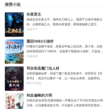
的口水，都是那么的鲜活，一瞬间，哥布林仿佛活了过来。
推荐小说
还未等雷恩多想，他忽然感到全身肌肉似乎紧实了一些，同
时，小腹......“这.......”当他有些茫然，眼角余光瞥过属性栏
长夜君主
时：【姓名：雷恩】【职业：农夫】【加持血脉：普通哥布
他游走在长夜之中，徜徉在刀锋之上，摇摆于云端与地狱之
林血脉】【血脉天赋：高速繁殖lv2......灵巧lv1.......】【力
间。点燃星魂之火。既然长夜漫漫，那我便做夜之君主。
量：5】【敏捷：5（+1）】【体质：5】【智力：7】【感
风凌天下
知：5】【魅力：5】......于是，他看向那些强大或变异怪物
的眼神，并没有寻常冒险者的惊恐、畏惧，而是满满的期待
和希冀......请问，哪里有巨龙啊？那个.......邪神算不算怪物？
重回1982小渔村
叶耀东只是睡不着觉，想着去甲板上吹吹风，尿个尿，没想
到掉海里回到了1982年。还是那个熟悉的小渔村，只是他已
经不是年轻时候的他了。混账了半辈子，这回他想好好来过
米饭的米
的，只是怎么一个个都不相信呢……上辈子没出息，这辈子
他也没什么大理想大志向，只想挽回遗憾，跟老婆好好过日
苟在初圣魔门当人材
子，一家子平安喜乐就好。
吕阳穿越修仙界，却成了魔门初圣宗的弟子。幸得异宝【百
世书】，死后可以重开一世，让一切从头再来，还能带回前
世的宝物，修为，寿命，甚至觉醒特殊的天赋。奈何次数有
鹤守月满池
限，并非真的不死不灭。眼见修仙界乱世将至，吕阳原本决
定先在魔门苟住，一世世苦修，不成仙不出山，奈何魔门凶
剑走偏锋的大明
险异常，遍地都是人材。第一世，吕阳惨遭师姐暗算。第二
26世纪的女研究员潘筠啪叽一声重生在了平行时空里的大明
世，好不容易反杀师姐，又遭师兄毒手。第三世，第四
王朝。父兄被冤流放大同。不过她手上有前世研究所里的镇
世……直到百世之后，再回首，吕阳才发现自己已经成为了