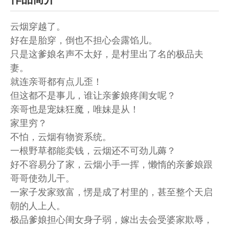
云烟穿越了。
好在是胎穿，倒也不担心会露馅儿。
只是这爹娘名声不太好，是村里出了名的极品夫
妻。
就连亲哥都有点儿歪！
但这都不是事儿，谁让亲爹娘疼闺女呢？
亲哥也是宠妹狂魔，唯妹是从！
家里穷？
不怕，云烟有物资系统。
一根野草都能卖钱，云烟还不可劲儿薅？
好不容易分了家，云烟小手一挥，懒惰的亲爹娘跟
哥哥使劲儿干。
一家子发家致富，愣是成了村里的，甚至整个天启
朝的人上人。
极品爹娘担心闺女身子弱，嫁出去会受婆家欺辱，