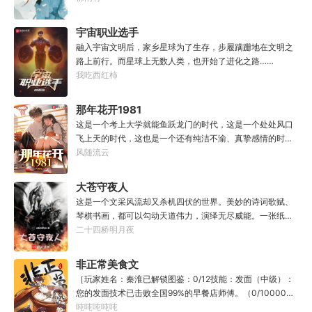
一代魔道巨擘，初圣宗里最畜生的那一个。“魔门个个都是人
猫走大明。潘小黑：天杀的潘筠，老子诅咒你一辈子考不上
材，说话又好听。”“我超喜欢这里的！”
度牒。潘筠大剑拍上去：闭嘴，信不信扣你鱼仔。
宇宙职业选手
融入宇宙文明后，家乡星球为了生存，步履蹒跚地在文明之
路上前行。而星球上无数人类，也开始了进化之路……
我吃西红柿
那年花开1981
这是一个考上大学就能鱼跃龙门的时代，这是一个处处风口
飞上天的时代，这也是一个还有纯洁不渝、真挚感情的时
代；只不过李野刚刚来到这个时代，却被劝着放弃高考进厂
风随流云
打螺丝；“反正你也考不上，就死了这条心吧！”“我堂堂二本
冲刺型选手会考不上？那岂不是辜负了那么多年体育老师的
大苍守夜人
教导？”
这是一个文采风流却又杀机四伏的世界。美妙的诗词歌赋、
琴棋书画，都可以勾动天道伟力，演绎无尽威能。一张纸可
封万载凶谷，一滴墨可将三千里海域化为永夜。林苏进入这
二十四桥明月夜
方世界，实力不允许他平凡···开词道，写文章，提笔就是他
人毕生难以触摸的天花板，敢与诸子百家圣人争道。精智
非正常美食文
计，察人心，演绎兵法三十六计，弹指间可换一国之君。不
［玩家姓名：秦淮已解锁图鉴：0/12技能：发面（中级）：
知者谓他情种，知他者，言他为真性情。
您的发面技术已击败全国99%的早餐店师傅。（0/10000）
调馅（高级）：您的调馅水平已击败全国100%的早餐店师
吨吨吨吨吨