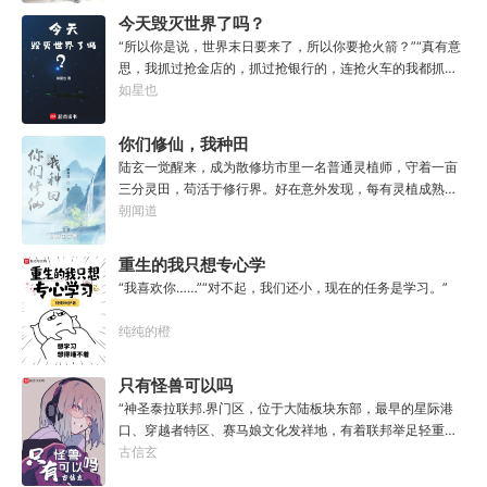
无灾，获得道果【无垢心】女儿三岁，活泼机灵，获得道果
今天毁灭世界了吗？
【棋圣】女儿四岁、五岁、六岁…………李澈发现，女儿每长
“所以你是说，世界末日要来了，所以你要抢火箭？”“真有意
大一岁，他便可凝聚出一颗道果，加持己身。从此以后，李
思，我抓过抢金店的，抓过抢银行的，连抢火车的我都抓
澈有了一个朴实无华的愿望。一岁一道果，默默守长生。为
过，就是没抓过抢火箭的。”“你怎么想的？就算你真把火箭
如星也
父只想……从老婆孩子热炕头开始，心平气和的守护女儿长
抢下来了，你会开吗？”坐在男人对面的林序缓缓点头。“会
生不死。默默凝聚道果亿亿万。至此修行炼神，无敌天地
开。”“真的，我已经开过无数次了。”“还有，你们真得快
你们修仙，我种田
间。
点，我没时间了。”“没时间？”男人呵呵一笑。“你很忙
陆玄一觉醒来，成为散修坊市里一名普通灵植师，守着一亩
吗？”“很忙。”林序点点头。“我得去毁灭下一个世界了。”
三分灵田，苟活于修行界。好在意外发现，每有灵植成熟，
自己便能得到额外奖励。收获剑草一株，获得剑丸一枚。收
朝闻道
获玄虫藤一株，获得隐星砂一份。收获幽泉花一朵，获得螟
焰丹丹方一张。……从此，他便安分守住自家灵田，坐看修
重生的我只想专心学
行界风起云涌，沧海桑田。“什么切磋斗法，秘境探索，寻仙
习
“我喜欢你……”“对不起，我们还小，现在的任务是学习。”
缘，得法宝……通通与我无关！”“我只想安安静静的种田。”
纯纯的橙
只有怪兽可以吗
“神圣泰拉联邦.界门区，位于大陆板块东部，最早的星际港
口、穿越者特区、赛马娘文化发祥地，有着联邦举足轻重的
经济地位与社会影响力，大家还记得这份考点么？”“老师，
古信玄
为什么突然说起这个？”“因为就在今天，我得遗憾却又难免