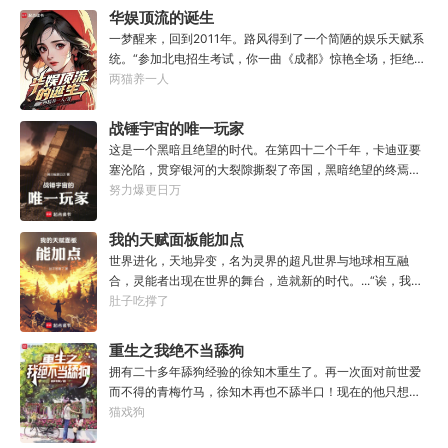
愉快地告知各位一件事，你们的时事政治将增加一串新的考
华娱顶流的诞生
点，或许再过两年还会编入历史教材，不过那就不是各位需
一梦醒来，回到2011年。路风得到了一个简陋的娱乐天赋系
要担心的事了。”“啊？”“怪兽宣传特区——这是界门区即将
统。“参加北电招生考试，你一曲《成都》惊艳全场，拒绝蜜
获得的新称谓，也是今年的新考点。”“至于造就并推进这项
姐邀请，发疯苦学备战高考，以专业第一名入学，恭喜你，
两猫养一人
新政策的形象代言人，既是我的学生，也是各位的学长，换
获得了【娜扎的非凡颜值】”“参加《绣春刀》试镜，你为梦
言之，咱们学校又出了位大人物。”“呃……难道是…老希望事
想窒息，带资进组，截胡男一号，与狮姐疯狂炒CP，成功登
战锤宇宙的唯一玩家
事顺心的那位？”“没错，奥默.林顿，林顿事务所的所长、中
顶周票房冠军，恭喜你，获得了【张震的卓越气质】”……什
央特雷森的名训练员、黑暗反派系外观第33届冠军得主——
这是一个黑暗且绝望的时代。在第四十二个千年，卡迪亚要
么是顶流？永争第一，绝不服输！强大的人气，恐怖的票
当然，他不爱听最后这个头衔。值得一提的是……他到现在
塞沦陷，贯穿银河的大裂隙撕裂了帝国，黑暗绝望的终焉时
房，无敌的收视率，踏着无数对手铸就威名，颜值与才华并
也总是不顺心。”“因为最近老有人在他事务所咨询赛马娘的
代降临。人类的命运似乎已被注定，要在无休止的恐怖战争
努力爆更日万
存，真实不做作，拥有一个广为流传的爱恨恩怨故事。十年
问题，而不是怪兽。”
中走向灭亡。直到误以为自己在玩虚拟现实游戏的达奇，冒
如一日，永不停歇的输出爆款！
失的来到这个世界。“剧情对话什么的最烦人了，统统跳
我的天赋面板能加点
过。”“我不想知道为什么，我只想大开杀戒。”基里曼：达奇
世界进化，天地异变，名为灵界的超凡世界与地球相互融
是个优秀的战士，就是不爱听人话，每次想和他说些什么，
合，灵能者出现在世界的舞台，造就新的时代。...“诶，我这
他都要跳过。塔拉辛：我很好奇，他是怎么把恒星敲成一个
天赋面板下面怎么有个加号？”“来都来了，不点一下试
肚子吃撑了
个方块的。钛族：对那家伙来说，物理学已经不存在了。恐
试？”【第二天赋觉醒中...】原来这就是我真正的天赋吗？面
虐：那混蛋造了根大柱子，说要用来撅我。纳垢：他把我的
板！加天赋！....【神勇无双】：高额免伤，使用长武器时力
重生之我绝不当舔狗
孩子抓了，把他们洗得白白净净的，这种羞辱让我悲愤欲
量判定提升50%。【灵能-圣体】：巨量提升灵能量，灵能总
绝。奸奇：一切变化都是命运的一部分，但命运被那个混蛋
拥有二十多年舔狗经验的徐知木重生了。再一次面对前世爱
量越多，基础增幅越强。【序列-圣耀】：抗性巨量提升，获
给打碎了。色孽：其实达奇已经被我腐化了，但我不敢告诉
而不得的青梅竹马，徐知木再也不舔半口！现在的他只想赚
得全新序列力量【神圣力】。....我，叶铭秋，没有开挂，只
他。………………达奇：前面忘了，后面也忘了，总之，让亚
点钱，去寻找自己真正的宝藏女孩，可是……“知木你最近怎
猫戏狗
是天赋异禀！
空间燃烧吧。帝皇：支持，666。
么都不理我了？”“徐知木，我脚疼你背我回家好不好？”“知