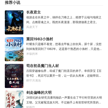
推荐小说
万妙宫的仙子本来要举宫飞天的，结果却一夜间入了魔，沦
还未等雷恩多想，他忽然感到全身肌肉似乎紧实了一些，同
为妖女，这都是段老魔的手笔！”……段云很是不解，自己不
时，小腹......“这.......”当他有些茫然，眼角余光瞥过属性栏
过练练武，传传功，偶尔法天象地一下，怎么就成了罄竹难
长夜君主
时：【姓名：雷恩】【职业：农夫】【加持血脉：普通哥布
书的魔头了呢？这是污蔑！同样的功法，为什么我就没有问
他游走在长夜之中，徜徉在刀锋之上，摇摆于云端与地狱之
林血脉】【血脉天赋：高速繁殖lv2......灵巧lv1.......】【力
题？错的是你们，不可能是我啊！
间。点燃星魂之火。既然长夜漫漫，那我便做夜之君主。
量：5】【敏捷：5（+1）】【体质：5】【智力：7】【感
风凌天下
知：5】【魅力：5】......于是，他看向那些强大或变异怪物
的眼神，并没有寻常冒险者的惊恐、畏惧，而是满满的期待
和希冀......请问，哪里有巨龙啊？那个.......邪神算不算怪物？
重回1982小渔村
叶耀东只是睡不着觉，想着去甲板上吹吹风，尿个尿，没想
到掉海里回到了1982年。还是那个熟悉的小渔村，只是他已
经不是年轻时候的他了。混账了半辈子，这回他想好好来过
米饭的米
的，只是怎么一个个都不相信呢……上辈子没出息，这辈子
他也没什么大理想大志向，只想挽回遗憾，跟老婆好好过日
苟在初圣魔门当人材
子，一家子平安喜乐就好。
吕阳穿越修仙界，却成了魔门初圣宗的弟子。幸得异宝【百
世书】，死后可以重开一世，让一切从头再来，还能带回前
世的宝物，修为，寿命，甚至觉醒特殊的天赋。奈何次数有
鹤守月满池
限，并非真的不死不灭。眼见修仙界乱世将至，吕阳原本决
定先在魔门苟住，一世世苦修，不成仙不出山，奈何魔门凶
剑走偏锋的大明
险异常，遍地都是人材。第一世，吕阳惨遭师姐暗算。第二
26世纪的女研究员潘筠啪叽一声重生在了平行时空里的大明
世，好不容易反杀师姐，又遭师兄毒手。第三世，第四
王朝。父兄被冤流放大同。不过她手上有前世研究所里的镇
世……直到百世之后，再回首，吕阳才发现自己已经成为了
馆神器——灵境！为救家人，潘筠化身道观小道士，仗剑提
郁雨竹