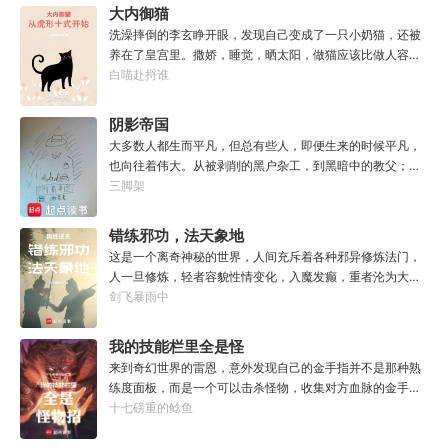
木，我的电脑又坏了，你再来帮我修修好不好。”“知木，我
大内御猫
想你了，给我一次机会好不好……”凌晨十二点收到信息的徐
洗澡摔倒的李玄睁开眼，发现自己变成了一只小奶猫，还被
知木陷入沉思。姑娘，怎么你成舔狗了？
养在了皇宫里。撒娇，睡觉，晒太阳，做猫应该比做人容易
吧？李玄本打算跟着自己身份高贵的小主受尽一生恩宠，享
白喵赴捋谁
受被爱的一生。可惜生活不易，猫猫叹气，没有李玄这个家
都得散。那一夜，他只是多看了一眼，从此便走上了一条不
阴影帝国
归路。【虎形十式：1%】李玄：呔！大内御猫在此，鼠辈还
大多数人都生而平凡，但总有些人，即便生来的时候平凡，
不束手就擒！
也向往着伟大。从被剥削的黑户杂工，到黑暗中的教父；从
遵守规则的社会底层，到制定规则的幕后皇帝；阳光照耀时
三脚架
这个国家属于联邦，夜幕降临后它则属于我！“有时候，阴影
不仅能够和光一样大，甚至还能遮住光！”“我们从不敲诈勒
错练邪功，法天象地
索任何人，我们赚到的每一分钱，在良心上都能过的去。”如
这是一个离奇神秘的世界，人间充斥着各种邪异修炼法门，
果有人在夜晚敲响你的房门，他们要么为你带来我的问候，
人一旦修炼，轻者容貌性情变化，入魔发癫，重者沦为大
要么为你的狂妄带来毁灭。至于你会得到什么，这要看你怎
药，供邪魔采食……段云穿越而来，意外得到一本大药功法
剑飞暴雨中
么选，我的朋友！
《玉剑真解》。没想到他是万中无一的修行奇才，在不知情
的情况下，让这功法脱胎换骨，玉剑指路，洞穿一切。后来
我的技能栏里全是怪
他学成的功法越来越多，怀揣“达者兼济天下”的理念，段云
物招
来到奇幻世界的雷恩，意外发现自己的金手指并不是那种熟
从不藏私，传武天下。谁曾想……“段魔头误我！他告诉我这
练度面板，而是一个可以击杀怪物，收集对方血脉的金手
桩功滋阴壮阳，如今我却只能蹲着尿尿，呜呜......”“这本《七
指。.......原本的黑白遗像，突然间变成了彩色，哥布林图标
十七磅重的鲶鱼
分归元气》是那魔头教的我，我如今不是被杀就是踩屎，神
顿时就栩栩如生起来。无论是满嘴的尖牙，还是那几欲滴落
算先生说我少了七成气运。”“段魔头说的话一句都不要听！
的口水，都是那么的鲜活，一瞬间，哥布林仿佛活了过来。