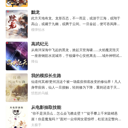
傅（0/100000）……评价：一个初出茅庐的新手］踏进食堂
的那一刻，美食文主角迎来了他加载成功的系统。秦淮：美
黜龙
食文，早说呀，这个他熟！后来——秦淮发现这好像不是个
此方天地有龙。龙形百态，不一而足，或游于江海，或翔于
单纯的美食文系统。好像还加了些奇奇怪怪的东西。连带着
高山，或藏于九幽，或腾于云间。一旦奋起，便可吞风降
他看邻居、朋友、客人、员工都不太像人……不过没事。遇
雪，引江划河，落雷喷火，分山避海。此处人间也有龙。人
榴弹怕水
事不决，先吃一口！.游戏说明：1.本游戏自由度极高，请玩
中之龙，胸怀大志，腹有良谋，有包藏宇宙之机，吞吐天地
家自行探索。2.本游戏不会干预玩家的任何选择，请玩家努
之志。一时机发，便可翻云覆雨，决势分野，定鼎问道，证
高武纪元
力解锁图鉴。3.一切解释归游戏所有。
位成龙。作为一个迷路的穿越者，张行一开始也想成龙，但
从南洋深海中飞起的黑龙，掀起灭世海啸……火焰魔灵毁灭
后来，他发现这个行当卷的太厉害了，就决定改行，去黜落
一座座钢筋水泥城市，于核爆中心安然离去……域外神明试
群龙。所谓行尽天下路，使天地处处通，黜遍天下龙，使世
图统治整片星海……这是人类科技高度发达的未来世界。也
烽仙
间人人可为龙。
是掀起生命进化狂潮的高武纪元。即将高考的武道学生李
源，心怀能观想星海的奇异神宫，在这个世界艰难前行。多
我的模拟长生路
年以后。“我现在的飞行速度是122682米/每秒，力量爆发
仙道何其难!更何况这个被一场瘟疫彻底改变的修仙界！凡人
是……”李源在距蓝星表层约180公里的大气层中极速飞行，
身带疫病，仙人一旦接触，轻则修为下降，重则还道于天，
冰冷眸子盯着昏暗虚空尽头那条形似神话传说中神龙的庞然
于是仙凡永隔；仙法不可同修，整个修仙界成为了一个巨大
愤怒的乌贼
大物：“你，应该是所有入侵半神生命体中最强的一个
的黑暗森林；……李凡穿越而来，虽有雄心万丈，却只能于
了。”“只可惜，现在的我，可以称之为……武神！”
凡尘中打滚，蹉跎一生。好在临终之时终于觉醒异宝，能够
从电影抽取技能
化真为假，将真实的人生转为黄粱一梦，重回刚穿越之时！
“你不是演员么，怎么会飞檐走壁？”“徒手攀上千米陡峭悬
于是，李凡开始了他的漫漫长生路！第二世，李凡历时五十
崖！你是魔鬼吗？”面对一众绯闻女星惊呼，杜笙淡定瞥向从
载终权倾天下，但却遍寻世间而不见仙踪。只在人生的末尾
影片中获得的绝技：【龙象般若功（紫）：十龙十象之力，
太极手
得见仙人痕迹。第三世，李凡殚精竭虑、百般谋划，却终抵