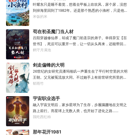
与骨灰”
叶耀东只是睡不着觉，想着去甲板上吹吹风，尿个尿，没想
到掉海里回到了1982年。还是那个熟悉的小渔村，只是他已
经不是年轻时候的他了。混账了半辈子，这回他想好好来过
米饭的米
的，只是怎么一个个都不相信呢……上辈子没出息，这辈子
他也没什么大理想大志向，只想挽回遗憾，跟老婆好好过日
苟在初圣魔门当人材
子，一家子平安喜乐就好。
吕阳穿越修仙界，却成了魔门初圣宗的弟子。幸得异宝【百
世书】，死后可以重开一世，让一切从头再来，还能带回前
世的宝物，修为，寿命，甚至觉醒特殊的天赋。奈何次数有
鹤守月满池
限，并非真的不死不灭。眼见修仙界乱世将至，吕阳原本决
定先在魔门苟住，一世世苦修，不成仙不出山，奈何魔门凶
剑走偏锋的大明
险异常，遍地都是人材。第一世，吕阳惨遭师姐暗算。第二
26世纪的女研究员潘筠啪叽一声重生在了平行时空里的大明
世，好不容易反杀师姐，又遭师兄毒手。第三世，第四
王朝。父兄被冤流放大同。不过她手上有前世研究所里的镇
世……直到百世之后，再回首，吕阳才发现自己已经成为了
馆神器——灵境！为救家人，潘筠化身道观小道士，仗剑提
郁雨竹
一代魔道巨擘，初圣宗里最畜生的那一个。“魔门个个都是人
猫走大明。潘小黑：天杀的潘筠，老子诅咒你一辈子考不上
材，说话又好听。”“我超喜欢这里的！”
度牒。潘筠大剑拍上去：闭嘴，信不信扣你鱼仔。
宇宙职业选手
融入宇宙文明后，家乡星球为了生存，步履蹒跚地在文明之
路上前行。而星球上无数人类，也开始了进化之路……
我吃西红柿
那年花开1981