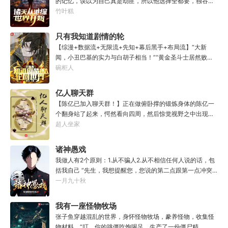
的记忆，误以为自己真是劫匪，所以他选择全都要，独吞价
强到离谱。打不过，根本打不过！好在只要简单的作死，他
值五千万的钻石！以此实现财富自由后，两个警察却突然找
竹叶糕
死后就能在美漫宇宙开启复活赛，成功赢得复活赛，复活后
到他，说他是卧底，命令他在道上调查钻石劫案是谁干的，
可获得各种奖励。某次复活赛中，望着眼前同样红蓝配色的
赃物又去向何处。许洛当时整个人都麻了啊！只能反手一套
只有我知道剧情的轮
黑化超人，夏洛陷入了沉思。“这把巅峰赛，打不过，根本打
骚操作~
不过！”“重开！重开！这局复活赛我要重开啊！”
回世界
【综漫+数据流+无限流+先知+幕后黑手+布局流】“大新
闻，小丑巴基的实力与白胡子相当！”“黄金圣斗士居然败给
了一个青铜？！”“英雄协会，S级之下的英雄都不用在
碗柜人
意！”“火影世界的终极BOSS名叫佩恩！”曾经喜爱的动漫，
如今变成了一个个危险的世界，作为轮回者的方泊必须要在
亿人聊天群
里面挣扎求生。原本是这样没错，只是他怎么觉得大家都有
【陈亿已加入聊天群！】正在做俯卧撑的锻炼身体的陈亿一
些奇怪呢？当看到一群轮回者准备围杀琦玉的时候，他终于
个翻身站了起来，愕然看向四周，然后惊觉视野之中出现了
明白过来，原来真的只有自己才知道剧情。
一个聊天群界面。“这是，我的金手指？”陈亿双眼含泪，我
超人坐家
的金手指终于到账了，终于不用在这个世界提心吊胆了。
【陈亿已加入聊天群！】【陈亿已加入聊天群！】【陈亿已
诸神愚戏
加入聊天群！】【陈亿已加入聊天群！】陈亿：？？？聊天
我做人有2个原则：1.从不骗人2.从不相信任何人说的话，包
群还能卡机了？
括我自己 “先生，我想提醒您，您说的第二点跟第一点冲突
了。” “哪里冲突？”“您既然从不骗人，为何不相信自己说的
一月九十秋
话呢？” “哦，抱歉，忘了说，我没把自己当人。” “？”...自我
介绍一下，我叫程实，从不骗人的程实。 什么，你没听说过
我有一座怪物牧场
我？ 没关系，你只是还没被我骗过。 很快，你就会记得了。
张子鱼穿越混乱的世界，身怀怪物牧场，豢养怪物，收集怪
物材料。“叮，你的跳僵吃饱喝足，生产了一份僵尸精