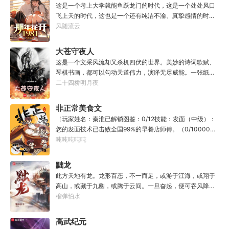
这是一个考上大学就能鱼跃龙门的时代，这是一个处处风口
飞上天的时代，这也是一个还有纯洁不渝、真挚感情的时
代；只不过李野刚刚来到这个时代，却被劝着放弃高考进厂
风随流云
打螺丝；“反正你也考不上，就死了这条心吧！”“我堂堂二本
冲刺型选手会考不上？那岂不是辜负了那么多年体育老师的
大苍守夜人
教导？”
这是一个文采风流却又杀机四伏的世界。美妙的诗词歌赋、
琴棋书画，都可以勾动天道伟力，演绎无尽威能。一张纸可
封万载凶谷，一滴墨可将三千里海域化为永夜。林苏进入这
二十四桥明月夜
方世界，实力不允许他平凡···开词道，写文章，提笔就是他
人毕生难以触摸的天花板，敢与诸子百家圣人争道。精智
非正常美食文
计，察人心，演绎兵法三十六计，弹指间可换一国之君。不
［玩家姓名：秦淮已解锁图鉴：0/12技能：发面（中级）：
知者谓他情种，知他者，言他为真性情。
您的发面技术已击败全国99%的早餐店师傅。（0/10000）
调馅（高级）：您的调馅水平已击败全国100%的早餐店师
吨吨吨吨吨
傅（0/100000）……评价：一个初出茅庐的新手］踏进食堂
的那一刻，美食文主角迎来了他加载成功的系统。秦淮：美
黜龙
食文，早说呀，这个他熟！后来——秦淮发现这好像不是个
此方天地有龙。龙形百态，不一而足，或游于江海，或翔于
单纯的美食文系统。好像还加了些奇奇怪怪的东西。连带着
高山，或藏于九幽，或腾于云间。一旦奋起，便可吞风降
他看邻居、朋友、客人、员工都不太像人……不过没事。遇
雪，引江划河，落雷喷火，分山避海。此处人间也有龙。人
榴弹怕水
事不决，先吃一口！.游戏说明：1.本游戏自由度极高，请玩
中之龙，胸怀大志，腹有良谋，有包藏宇宙之机，吞吐天地
家自行探索。2.本游戏不会干预玩家的任何选择，请玩家努
之志。一时机发，便可翻云覆雨，决势分野，定鼎问道，证
高武纪元
力解锁图鉴。3.一切解释归游戏所有。
位成龙。作为一个迷路的穿越者，张行一开始也想成龙，但