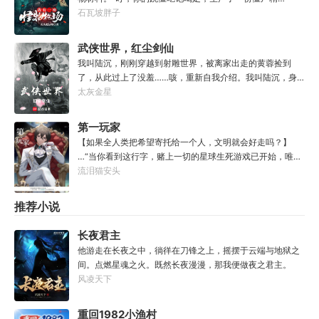
血”“叮，你的舔食者很满意那一头肥猪，生产了一份力量本
石瓦坡胖子
源”“叮，女鬼很满意你的服务，掉落了一份精纯的鬼
气”“叮，暴君很满意你提供的血食，掉落了一份装备图纸：
武侠世界，红尘剑仙
暴君拳套”张子鱼看着一个个拟态栅栏饲养着的怪物，不由得
我叫陆沉，刚刚穿越到射雕世界，被离家出走的黄蓉捡到
琢磨道：“卖原材料没钱途，看来是得搞搞再加工的副业
了，从此过上了没羞……咳，重新自我介绍。我叫陆沉，身
了。”
怀一道“诛仙剑意”，先是穿越到了一个科技与超能并存，妖
太灰金星
魔与古神同在的世界，却需修成大量剑术，才能逐层解锁“诛
仙剑意”，习得诛仙之剑。可这个世界虽然高能，偏偏没有超
第一玩家
凡武道，无处可学超凡剑术。好在“诛仙剑意”还可送我穿越
【如果全人类把希望寄托给一个人，文明就会好走吗？】
到各种武侠世界。射雕、倚天、笑傲、天龙、大唐……各派
…“当你看到这行字，赌上一切的星球生死游戏已开始，唯有
剑术，尽可习得！嗯，首穿射雕，被黄蓉捡到，真是可喜可
赢到最后，方能赢回故乡文明”“我是苏明安，拥有仅我得知
流泪猫安头
贺。……世家豪门、异术超能，巨舰飞机、枪炮战车，妖邪
的死亡回档能力”“我严守着，星球侵略者也不知道的秘密
魔怪、上古之神……我只问：能敌我一剑否？我名陆沉，一
——每当文明陷入绝望，我是唯一能回到过去，改变悲剧的
推荐小说
剑，陆沉。
人”“人们说我是——【最强的第一玩家、黑暗游戏的火炬、
文明最后的引灯者】”“丧尸世界的救世主、人狼镇的占卜
长夜君主
师、魔幻世界的恶龙、海妖之世的神明、至高城邦AI的博
他游走在长夜之中，徜徉在刀锋之上，摇摆于云端与地狱之
士、古国的皇子、蒸汽时代的侦探、中世纪的至高魔法使…
间。点燃星魂之火。既然长夜漫漫，那我便做夜之君主。
都是我“我以谎言欺骗世界，无数次回档摸黑前行”“一次次埋
风凌天下
葬失败的世界线”“一次次创造成功的世界线”“杀死每一个
人，救赎每一个人“——为了将一个最好的【人类未来】，带
给他们”…“哪怕背负亿万坟冢“…哪怕踩着千千万万‘我’的尸骸
重回1982小渔村