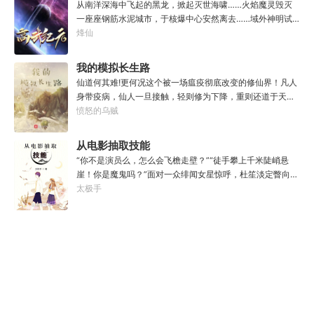
从南洋深海中飞起的黑龙，掀起灭世海啸……火焰魔灵毁灭
后来，他发现这个行当卷的太厉害了，就决定改行，去黜落
一座座钢筋水泥城市，于核爆中心安然离去……域外神明试
群龙。所谓行尽天下路，使天地处处通，黜遍天下龙，使世
图统治整片星海……这是人类科技高度发达的未来世界。也
烽仙
间人人可为龙。
是掀起生命进化狂潮的高武纪元。即将高考的武道学生李
源，心怀能观想星海的奇异神宫，在这个世界艰难前行。多
我的模拟长生路
年以后。“我现在的飞行速度是122682米/每秒，力量爆发
仙道何其难!更何况这个被一场瘟疫彻底改变的修仙界！凡人
是……”李源在距蓝星表层约180公里的大气层中极速飞行，
身带疫病，仙人一旦接触，轻则修为下降，重则还道于天，
冰冷眸子盯着昏暗虚空尽头那条形似神话传说中神龙的庞然
于是仙凡永隔；仙法不可同修，整个修仙界成为了一个巨大
愤怒的乌贼
大物：“你，应该是所有入侵半神生命体中最强的一个
的黑暗森林；……李凡穿越而来，虽有雄心万丈，却只能于
了。”“只可惜，现在的我，可以称之为……武神！”
凡尘中打滚，蹉跎一生。好在临终之时终于觉醒异宝，能够
从电影抽取技能
化真为假，将真实的人生转为黄粱一梦，重回刚穿越之时！
“你不是演员么，怎么会飞檐走壁？”“徒手攀上千米陡峭悬
于是，李凡开始了他的漫漫长生路！第二世，李凡历时五十
崖！你是魔鬼吗？”面对一众绯闻女星惊呼，杜笙淡定瞥向从
载终权倾天下，但却遍寻世间而不见仙踪。只在人生的末尾
影片中获得的绝技：【龙象般若功（紫）：十龙十象之力，
太极手
得见仙人痕迹。第三世，李凡殚精竭虑、百般谋划，却终抵
般若金身，金刚不坏！】“我这十层功力显化，金光如丈，体
不过仙人一剑！第四世…………我，李凡，一介凡人，百世不
质強一点很合理吧？”《天龙》、《无间道》、《倚天》、
悔，但求长生！
《功夫》、《疾速追杀》……