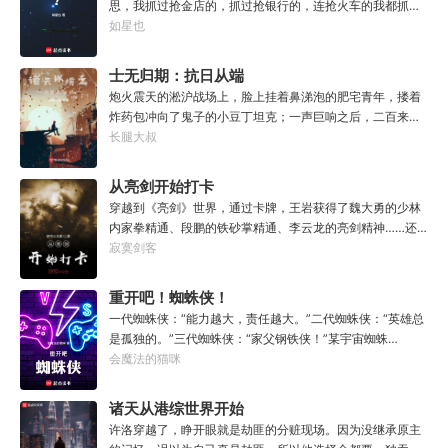
思，我抓过抢金店的，抓过抢银行的，连抢火车的我都抓
伤害增加。】【背刺（变异）：当你背刺所属势力后，根据
过，就是没抓过抢火箭的。”“你怎么想的？就算你真把火箭
如星也
所造成的影响永久提升全属性。】……【照明戏法（F级技
抢下来了，你会开吗？”坐在男人对面的林序缓缓点头。“会
能）：点亮黑暗。】【核爆太阳拳（变异）：点燃世界，散
开。”“真的，我已经开过无数次了。”“还有，你们真得快
士无归期：抗日从端
播爱与核平。】……【六甲天兵（S级技能）：召唤六甲天
点，我没时间了。”“没时间？”男人呵呵一笑。“你很忙
兵，降妖除魔。】【身怀六甲天兵（变异）：让目标强制受
个炮楼开始
炮火震天的淞沪战场上，脸上挂着鼻涕泡的肥宅青年，搂着
吗？”“很忙。”林序点点头。“我得去毁灭下一个世界了。”
孕，子嗣必为天兵转世，自带灵根。】……爆炸级的属性，
炸药包冲向了鬼子的小豆丁坦克；一声巨响之后，二百来斤
规则性的技能。我，夏林，即是数值怪，又是机制怪！“完
的肥宅连一个完整的部件都找不到了。打成了废墟的斯大林
长腿大叔
蛋，我的技能又变异了！”夏林攥紧双拳，笑容越发变
格勒战场中，中年的油腻仓管员心中慌得一批；因为端着三
态。“哦，纠正一下，完蛋这两个字，是我替你们说的。”
八大盖的他，对面趴着的对手是有着‘狙击之王’称呼的康涅格
从亮剑开始打卡
少校。597.9高地上，被炸断了双腿的小白领拖着水桶，一步
穿越到《亮剑》世界，通过卡牌，王岩获得了魏大勇的少林
步的艰难向着坑道中爬行，因为里面有着一群已经很多天没
内家拳精通、段鹏的铁砂掌精通、李云龙的亮剑精神……还
有喝水的战友，等待着他的水去救命；皎洁的月色中，一条
有山本一木的特种作战精通！终于，王岩成了抗日战场上
寂寞剑客
血迹在地面上拉出老长。总之，现代位面的小青年胡彪被系
的“阎王”。
统选中了，必须去诸天战场完成一些不可能的任务，赢了风
重开吧！蜘蛛侠！
生水起、输了全村去他家吃席的那种。怎么办？当然是召唤
网友帮忙了。因为根据他丰富的召唤经验，再垃圾的网友多
一代蜘蛛侠：“能力越大，责任越大。”二代蜘蛛侠：“英雄总
死几次之后，也能比传说中‘都市兵王’更为靠谱……
是孤独的。”三代蜘蛛侠：“家父钢铁侠！”某宇宙蜘蛛
侠：“这局又崩了，重开！重开！”夏洛穿越漫威多元宇宙，
会魔法的猫咪
幸运的成为了该宇宙的蜘蛛侠。但他也有诸多不幸。他没有
一代蜘蛛侠逼停列车的超级力量。也没有二代蜘蛛侠堪比电
诸天从港综世界开始
光的反应速度。更没有三代蜘蛛侠的黑科技纳米战衣。各项
许洛穿越了，睁开眼就是劫匪的分赃现场。因为没继承原主
属性都远低于其他宇宙的蜘蛛侠，可这个世界的各路反派却