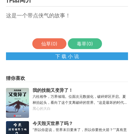
这是一个带点侠气的故事！
仙草(
0
)
毒草(
0
)
下 载 小 说
猜你喜欢
我的技能又变异了！
六柱相争，万界倾塌。位面次元数据化，破碎烬区开启。夏
林抬起头，看向了这个支离破碎的世界。“这是最坏的时代，
坏就坏在异族入侵，魔怪横行，人族内斗，蝇营狗苟。”“这
黑心的大白
也是最好的时代，好就好在我叫夏林，序列一，不定之影，
至高无上！”【不稳定变异：您的所有技能都会在一次烬区开
今天毁灭世界了吗？
始时产生随机变异。您所承受的一切buff或debuff，亦将产
“所以你是说，世界末日要来了，所以你要抢火箭？”“真有意
生随机变异。】……【背刺（F级技能）：从背后发起的攻击