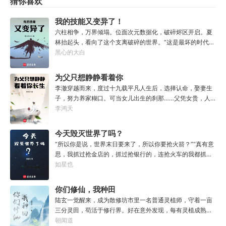
猜你喜欢
我的技能又变异了！
六柱相争，万界倾塌。位面次元数据化，破碎烬区开启。夏
林抬起头，看向了这个支离破碎的世界。“这是最坏的时代，
坏就坏在异族入侵，魔怪横行，人族内斗，蝇营狗苟。”“这
黑心的大白
也是最好的时代，好就好在我叫夏林，序列一，不定之影，
至高无上！”【不稳定变异：您的所有技能都会在一次烬区开
为父只想静静看着你
始时产生随机变异。您所承受的一切buff或debuff，亦将产
长生
李澈穿越而来，度过十九载平凡人生后，选择认命，娶妻生
生随机变异。】……【背刺（F级技能）：从背后发起的攻击
子，努力养家糊口。可当女儿出生的刹那……父凭女贵，人
伤害增加。】【背刺（变异）：当你背刺所属势力后，根据
生不再平凡。……女儿平安出生，你获得道果【仙工】女儿
李鸿天
所造成的影响永久提升全属性。】……【照明戏法（F级技
一岁，平平安安，你获得道果【龙象金刚】女儿两岁，无病
能）：点亮黑暗。】【核爆太阳拳（变异）：点燃世界，散
无灾，获得道果【无垢心】女儿三岁，活泼机灵，获得道果
今天毁灭世界了吗？
播爱与核平。】……【六甲天兵（S级技能）：召唤六甲天
【棋圣】女儿四岁、五岁、六岁…………李澈发现，女儿每长
兵，降妖除魔。】【身怀六甲天兵（变异）：让目标强制受
“所以你是说，世界末日要来了，所以你要抢火箭？”“真有意
大一岁，他便可凝聚出一颗道果，加持己身。从此以后，李
孕，子嗣必为天兵转世，自带灵根。】……爆炸级的属性，
思，我抓过抢金店的，抓过抢银行的，连抢火车的我都抓
澈有了一个朴实无华的愿望。一岁一道果，默默守长生。为
规则性的技能。我，夏林，即是数值怪，又是机制怪！“完
过，就是没抓过抢火箭的。”“你怎么想的？就算你真把火箭
如星也
父只想……从老婆孩子热炕头开始，心平气和的守护女儿长
蛋，我的技能又变异了！”夏林攥紧双拳，笑容越发变
抢下来了，你会开吗？”坐在男人对面的林序缓缓点头。“会
生不死。默默凝聚道果亿亿万。至此修行炼神，无敌天地
态。“哦，纠正一下，完蛋这两个字，是我替你们说的。”
开。”“真的，我已经开过无数次了。”“还有，你们真得快
你们修仙，我种田
间。
点，我没时间了。”“没时间？”男人呵呵一笑。“你很忙
陆玄一觉醒来，成为散修坊市里一名普通灵植师，守着一亩
吗？”“很忙。”林序点点头。“我得去毁灭下一个世界了。”
三分灵田，苟活于修行界。好在意外发现，每有灵植成熟，
自己便能得到额外奖励。收获剑草一株，获得剑丸一枚。收
朝闻道