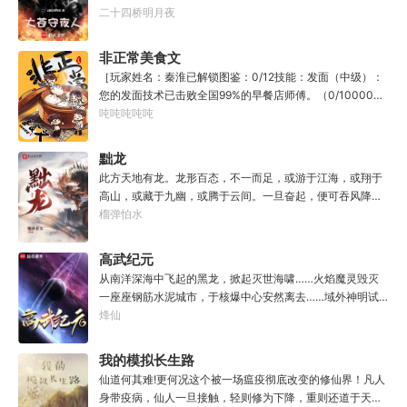
封万载凶谷，一滴墨可将三千里海域化为永夜。林苏进入这
二十四桥明月夜
方世界，实力不允许他平凡···开词道，写文章，提笔就是他
人毕生难以触摸的天花板，敢与诸子百家圣人争道。精智
非正常美食文
计，察人心，演绎兵法三十六计，弹指间可换一国之君。不
［玩家姓名：秦淮已解锁图鉴：0/12技能：发面（中级）：
知者谓他情种，知他者，言他为真性情。
您的发面技术已击败全国99%的早餐店师傅。（0/10000）
调馅（高级）：您的调馅水平已击败全国100%的早餐店师
吨吨吨吨吨
傅（0/100000）……评价：一个初出茅庐的新手］踏进食堂
的那一刻，美食文主角迎来了他加载成功的系统。秦淮：美
黜龙
食文，早说呀，这个他熟！后来——秦淮发现这好像不是个
此方天地有龙。龙形百态，不一而足，或游于江海，或翔于
单纯的美食文系统。好像还加了些奇奇怪怪的东西。连带着
高山，或藏于九幽，或腾于云间。一旦奋起，便可吞风降
他看邻居、朋友、客人、员工都不太像人……不过没事。遇
雪，引江划河，落雷喷火，分山避海。此处人间也有龙。人
榴弹怕水
事不决，先吃一口！.游戏说明：1.本游戏自由度极高，请玩
中之龙，胸怀大志，腹有良谋，有包藏宇宙之机，吞吐天地
家自行探索。2.本游戏不会干预玩家的任何选择，请玩家努
之志。一时机发，便可翻云覆雨，决势分野，定鼎问道，证
高武纪元
力解锁图鉴。3.一切解释归游戏所有。
位成龙。作为一个迷路的穿越者，张行一开始也想成龙，但
从南洋深海中飞起的黑龙，掀起灭世海啸……火焰魔灵毁灭
后来，他发现这个行当卷的太厉害了，就决定改行，去黜落
一座座钢筋水泥城市，于核爆中心安然离去……域外神明试
群龙。所谓行尽天下路，使天地处处通，黜遍天下龙，使世
图统治整片星海……这是人类科技高度发达的未来世界。也
烽仙
间人人可为龙。
是掀起生命进化狂潮的高武纪元。即将高考的武道学生李
源，心怀能观想星海的奇异神宫，在这个世界艰难前行。多
我的模拟长生路
年以后。“我现在的飞行速度是122682米/每秒，力量爆发
仙道何其难!更何况这个被一场瘟疫彻底改变的修仙界！凡人
是……”李源在距蓝星表层约180公里的大气层中极速飞行，
身带疫病，仙人一旦接触，轻则修为下降，重则还道于天，
冰冷眸子盯着昏暗虚空尽头那条形似神话传说中神龙的庞然