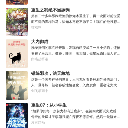
问题，而不是怪兽。”
试？”【第二天赋觉醒中...】原来这就是我真正的天赋吗？面
如一日，永不停歇的输出爆款！
板！加天赋！....【神勇无双】：高额免伤，使用长武器时力
重生之我绝不当舔狗
量判定提升50%。【灵能-圣体】：巨量提升灵能量，灵能总
拥有二十多年舔狗经验的徐知木重生了。再一次面对前世爱
量越多，基础增幅越强。【序列-圣耀】：抗性巨量提升，获
而不得的青梅竹马，徐知木再也不舔半口！现在的他只想赚
得全新序列力量【神圣力】。....我，叶铭秋，没有开挂，只
点钱，去寻找自己真正的宝藏女孩，可是……“知木你最近怎
猫戏狗
是天赋异禀！
么都不理我了？”“徐知木，我脚疼你背我回家好不好？”“知
木，我的电脑又坏了，你再来帮我修修好不好。”“知木，我
大内御猫
想你了，给我一次机会好不好……”凌晨十二点收到信息的徐
洗澡摔倒的李玄睁开眼，发现自己变成了一只小奶猫，还被
知木陷入沉思。姑娘，怎么你成舔狗了？
养在了皇宫里。撒娇，睡觉，晒太阳，做猫应该比做人容易
吧？李玄本打算跟着自己身份高贵的小主受尽一生恩宠，享
白喵赴捋谁
受被爱的一生。可惜生活不易，猫猫叹气，没有李玄这个家
都得散。那一夜，他只是多看了一眼，从此便走上了一条不
错练邪功，法天象地
归路。【虎形十式：1%】李玄：呔！大内御猫在此，鼠辈还
这是一个离奇神秘的世界，人间充斥着各种邪异修炼法门，
不束手就擒！
人一旦修炼，轻者容貌性情变化，入魔发癫，重者沦为大
药，供邪魔采食……段云穿越而来，意外得到一本大药功法
剑飞暴雨中
《玉剑真解》。没想到他是万中无一的修行奇才，在不知情
的情况下，让这功法脱胎换骨，玉剑指路，洞穿一切。后来
重生07：从小学生
他学成的功法越来越多，怀揣“达者兼济天下”的理念，段云
开始加点
“如果你的每一次努力都有进度条”。在第四次面试失败后，
从不藏私，传武天下。谁曾想……“段魔头误我！他告诉我这
曾经的天赋才子李颜只能在深夜不停后悔。然后一觉醒来穿
桩功滋阴壮阳，如今我却只能蹲着尿尿，呜呜......”“这本《七
越回了小学时代。好消息：上天给了他弥补遗憾的机会。坏
漫言红袖
分归元气》是那魔头教的我，我如今不是被杀就是踩屎，神