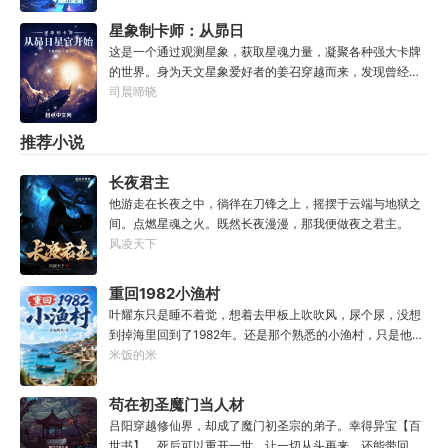
消息：也让他各项能力全方位回到小学生水平。好消息：附
算先生说我少了七成气运。”“段魔头说的话一句都不要听！
赠了一个加点系统。坏消息：没有系统说明也没有任务。李
星象制卡师：从昴日
万妙宫的仙子本来要举宫飞天的，结果却一夜间入了魔，沦
颜记得自己穿越了，却只能接触某人某事时回忆起相关记
为妖女，这都是段老魔的手笔！”……段云很是不解，自己不
星官开始
这是一个通过观测星象，获取星魂力量，凝聚各种强大卡牌
忆，甚至要毫无头绪地摸清加点系统规则。但无所谓，这
过练练武，传传功，偶尔法天象地一下，怎么就成了罄竹难
的世界。身为天文星象爱好者的姜召穿越而来，发现曾经熟
个“全能加点”系统主打一个练就有效，你付出的每一滴汗水
书的魔头了呢？这是污蔑！同样的功法，为什么我就没有问
悉的星象都在。于是乎，在获取本命卡牌的仪式上，姜召果
司晨啼晓
都将得到回报。人生重来一遭，弥补遗憾算甚？系统驱动着
题？错的是你们，不可能是我啊！
断以本命星【昴宿六】为基点，点亮了二十八宿星之一的昴
李颜体验世间的一切，他无法想象这辈子会变得何等灿烂辉
日鸡。从此走上了一条以昴日鸡为起点，目标直指紫微垣的
推荐小说
煌。“没有什么能阻止我站在人类之巅了！”
制卡师道路。欸~前世灵魂竟然也有一颗本命星，于是第二
张本命卡【天蝎座】诞生了！“什么幽冥诡域毒物和凶兽，不
长夜君主
都是一堆辣条吗？”“机械之神是吧？听说你身子骨很
他游走在长夜之中，徜徉在刀锋之上，摇摆于云端与地狱之
硬？”“精灵世界的万兽神是吧？敢不敢跟我家四神兽比划比
间。点燃星魂之火。既然长夜漫漫，那我便做夜之君主。
划？”“哪来的星空邪物，看我星魂融合技【二十八星
风凌天下
宿】！”“再来一招星魂融合技【黄道十二宫】！”“什么？你
们想请天马座出山？不好意思，那小子最近有点忙。”“少
年，你想加入星宿派还是星座派？”
重回1982小渔村
叶耀东只是睡不着觉，想着去甲板上吹吹风，尿个尿，没想
到掉海里回到了1982年。还是那个熟悉的小渔村，只是他已
经不是年轻时候的他了。混账了半辈子，这回他想好好来过
米饭的米
的，只是怎么一个个都不相信呢……上辈子没出息，这辈子
他也没什么大理想大志向，只想挽回遗憾，跟老婆好好过日
苟在初圣魔门当人材
子，一家子平安喜乐就好。
吕阳穿越修仙界，却成了魔门初圣宗的弟子。幸得异宝【百
世书】，死后可以重开一世，让一切从头再来，还能带回前