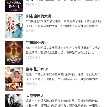
世的宝物，修为，寿命，甚至觉醒特殊的天赋。奈何次数有
鹤守月满池
限，并非真的不死不灭。眼见修仙界乱世将至，吕阳原本决
定先在魔门苟住，一世世苦修，不成仙不出山，奈何魔门凶
剑走偏锋的大明
险异常，遍地都是人材。第一世，吕阳惨遭师姐暗算。第二
26世纪的女研究员潘筠啪叽一声重生在了平行时空里的大明
世，好不容易反杀师姐，又遭师兄毒手。第三世，第四
王朝。父兄被冤流放大同。不过她手上有前世研究所里的镇
世……直到百世之后，再回首，吕阳才发现自己已经成为了
馆神器——灵境！为救家人，潘筠化身道观小道士，仗剑提
郁雨竹
一代魔道巨擘，初圣宗里最畜生的那一个。“魔门个个都是人
猫走大明。潘小黑：天杀的潘筠，老子诅咒你一辈子考不上
材，说话又好听。”“我超喜欢这里的！”
度牒。潘筠大剑拍上去：闭嘴，信不信扣你鱼仔。
宇宙职业选手
融入宇宙文明后，家乡星球为了生存，步履蹒跚地在文明之
路上前行。而星球上无数人类，也开始了进化之路……
我吃西红柿
那年花开1981
这是一个考上大学就能鱼跃龙门的时代，这是一个处处风口
飞上天的时代，这也是一个还有纯洁不渝、真挚感情的时
代；只不过李野刚刚来到这个时代，却被劝着放弃高考进厂
风随流云
打螺丝；“反正你也考不上，就死了这条心吧！”“我堂堂二本
冲刺型选手会考不上？那岂不是辜负了那么多年体育老师的
大苍守夜人
教导？”
这是一个文采风流却又杀机四伏的世界。美妙的诗词歌赋、
琴棋书画，都可以勾动天道伟力，演绎无尽威能。一张纸可