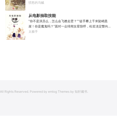
于是仙凡永隔；仙法不可同修，整个修仙界成为了一个巨大
愤怒的乌贼
大物：“你，应该是所有入侵半神生命体中最强的一个
的黑暗森林；……李凡穿越而来，虽有雄心万丈，却只能于
了。”“只可惜，现在的我，可以称之为……武神！”
凡尘中打滚，蹉跎一生。好在临终之时终于觉醒异宝，能够
从电影抽取技能
化真为假，将真实的人生转为黄粱一梦，重回刚穿越之时！
“你不是演员么，怎么会飞檐走壁？”“徒手攀上千米陡峭悬
于是，李凡开始了他的漫漫长生路！第二世，李凡历时五十
崖！你是魔鬼吗？”面对一众绯闻女星惊呼，杜笙淡定瞥向从
载终权倾天下，但却遍寻世间而不见仙踪。只在人生的末尾
影片中获得的绝技：【龙象般若功（紫）：十龙十象之力，
太极手
得见仙人痕迹。第三世，李凡殚精竭虑、百般谋划，却终抵
般若金身，金刚不坏！】“我这十层功力显化，金光如丈，体
不过仙人一剑！第四世…………我，李凡，一介凡人，百世不
质強一点很合理吧？”《天龙》、《无间道》、《倚天》、
悔，但求长生！
《功夫》、《疾速追杀》……
All Rights Reserved. Powered by emlog Themes by 知轩藏书.