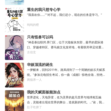
获玄虫藤一株，获得隐星砂一份。收获幽泉花一朵，获得螟
焰丹丹方一张。……从此，他便安分守住自家灵田，坐看修
重生的我只想专心学
行界风起云涌，沧海桑田。“什么切磋斗法，秘境探索，寻仙
习
“我喜欢你……”“对不起，我们还小，现在的任务是学习。”
缘，得法宝……通通与我无关！”“我只想安安静静的种田。”
纯纯的橙
只有怪兽可以吗
“神圣泰拉联邦.界门区，位于大陆板块东部，最早的星际港
口、穿越者特区、赛马娘文化发祥地，有着联邦举足轻重的
经济地位与社会影响力，大家还记得这份考点么？”“老师，
古信玄
为什么突然说起这个？”“因为就在今天，我得遗憾却又难免
愉快地告知各位一件事，你们的时事政治将增加一串新的考
华娱顶流的诞生
点，或许再过两年还会编入历史教材，不过那就不是各位需
一梦醒来，回到2011年。路风得到了一个简陋的娱乐天赋系
要担心的事了。”“啊？”“怪兽宣传特区——这是界门区即将
统。“参加北电招生考试，你一曲《成都》惊艳全场，拒绝蜜
获得的新称谓，也是今年的新考点。”“至于造就并推进这项
姐邀请，发疯苦学备战高考，以专业第一名入学，恭喜你，
两猫养一人
新政策的形象代言人，既是我的学生，也是各位的学长，换
获得了【娜扎的非凡颜值】”“参加《绣春刀》试镜，你为梦
言之，咱们学校又出了位大人物。”“呃……难道是…老希望事
想窒息，带资进组，截胡男一号，与狮姐疯狂炒CP，成功登
我的天赋面板能加点
事顺心的那位？”“没错，奥默.林顿，林顿事务所的所长、中
顶周票房冠军，恭喜你，获得了【张震的卓越气质】”……什
央特雷森的名训练员、黑暗反派系外观第33届冠军得主——
世界进化，天地异变，名为灵界的超凡世界与地球相互融
么是顶流？永争第一，绝不服输！强大的人气，恐怖的票
当然，他不爱听最后这个头衔。值得一提的是……他到现在
合，灵能者出现在世界的舞台，造就新的时代。...“诶，我这
房，无敌的收视率，踏着无数对手铸就威名，颜值与才华并
也总是不顺心。”“因为最近老有人在他事务所咨询赛马娘的
天赋面板下面怎么有个加号？”“来都来了，不点一下试
肚子吃撑了
存，真实不做作，拥有一个广为流传的爱恨恩怨故事。十年