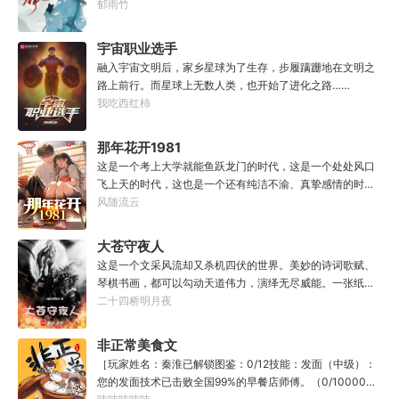
馆神器——灵境！为救家人，潘筠化身道观小道士，仗剑提
郁雨竹
一代魔道巨擘，初圣宗里最畜生的那一个。“魔门个个都是人
猫走大明。潘小黑：天杀的潘筠，老子诅咒你一辈子考不上
材，说话又好听。”“我超喜欢这里的！”
度牒。潘筠大剑拍上去：闭嘴，信不信扣你鱼仔。
宇宙职业选手
融入宇宙文明后，家乡星球为了生存，步履蹒跚地在文明之
路上前行。而星球上无数人类，也开始了进化之路……
我吃西红柿
那年花开1981
这是一个考上大学就能鱼跃龙门的时代，这是一个处处风口
飞上天的时代，这也是一个还有纯洁不渝、真挚感情的时
代；只不过李野刚刚来到这个时代，却被劝着放弃高考进厂
风随流云
打螺丝；“反正你也考不上，就死了这条心吧！”“我堂堂二本
冲刺型选手会考不上？那岂不是辜负了那么多年体育老师的
大苍守夜人
教导？”
这是一个文采风流却又杀机四伏的世界。美妙的诗词歌赋、
琴棋书画，都可以勾动天道伟力，演绎无尽威能。一张纸可
封万载凶谷，一滴墨可将三千里海域化为永夜。林苏进入这
二十四桥明月夜
方世界，实力不允许他平凡···开词道，写文章，提笔就是他
人毕生难以触摸的天花板，敢与诸子百家圣人争道。精智
非正常美食文
计，察人心，演绎兵法三十六计，弹指间可换一国之君。不
［玩家姓名：秦淮已解锁图鉴：0/12技能：发面（中级）：
知者谓他情种，知他者，言他为真性情。
您的发面技术已击败全国99%的早餐店师傅。（0/10000）