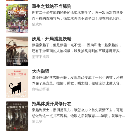
虐：那混蛋造了根大柱子，说要用来撅我。纳垢：他把我的
板！加天赋！....【神勇无双】：高额免伤，使用长武器时力
重生之我绝不当舔狗
孩子抓了，把他们洗得白白净净的，这种羞辱让我悲愤欲
量判定提升50%。【灵能-圣体】：巨量提升灵能量，灵能总
绝。奸奇：一切变化都是命运的一部分，但命运被那个混蛋
拥有二十多年舔狗经验的徐知木重生了。再一次面对前世爱
量越多，基础增幅越强。【序列-圣耀】：抗性巨量提升，获
给打碎了。色孽：其实达奇已经被我腐化了，但我不敢告诉
而不得的青梅竹马，徐知木再也不舔半口！现在的他只想赚
得全新序列力量【神圣力】。....我，叶铭秋，没有开挂，只
他。………………达奇：前面忘了，后面也忘了，总之，让亚
点钱，去寻找自己真正的宝藏女孩，可是……“知木你最近怎
猫戏狗
是天赋异禀！
空间燃烧吧。帝皇：支持，666。
么都不理我了？”“徐知木，我脚疼你背我回家好不好？”“知
木，我的电脑又坏了，你再来帮我修修好不好。”“知木，我
妖尾：开局捕捉妖精
想你了，给我一次机会好不好……”凌晨十二点收到信息的徐
女王艾露莎
伊雯穿越了，但是伊雯一点不慌……因为和他一起穿越的，
知木陷入沉思。姑娘，怎么你成舔狗了？
还有手游里面的人物模板，以及抽奖得到的五颗恶魔果实。
伊雯自认自己可以依靠首充六块得到的特殊体质，以及背包
墨守不成呱
里面的恶魔果实，在海贼王的世界成为一方强者。直到睁开
双眼的伊雯看到了一头绯红色的巨龙。伊雯这才知道，这根
大内御猫
本就不是海贼王，是妖精的尾巴！开局捕捉艾露莎？开局被
洗澡摔倒的李玄睁开眼，发现自己变成了一只小奶猫，还被
艾琳捕捉！
养在了皇宫里。撒娇，睡觉，晒太阳，做猫应该比做人容易
吧？李玄本打算跟着自己身份高贵的小主受尽一生恩宠，享
白喵赴捋谁
受被爱的一生。可惜生活不易，猫猫叹气，没有李玄这个家
都得散。那一夜，他只是多看了一眼，从此便走上了一条不
招黑体质开局修行在
归路。【虎形十式：1%】李玄：呔！大内御猫在此，鼠辈还
废土
穿越到废土，惯例是孤儿，该怎么办？首先要活下去，可是
不束手就擒！
想做到这一点并不容易。饱暖之后就该思……咳咳，就该考
虑怎么变强了，这更不容易。等曲涧磊开始逐渐变强，他意
陈风笑
外地发现，这个废土……不是他想像的废土！