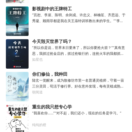
无灾，获得道果【无垢心】女儿三岁，活泼机灵，获得道果
影视剧中的王牌特工
【棋圣】女儿四岁、五岁、六岁…………李澈发现，女儿每长
“宫恕、李崖、陈明、余则成、许忠义、林楠笙、齐思远、于
大一岁，他便可凝聚出一颗道果，加持己身。从此以后，李
秀凝、顾雨菲都是我在关王庙特训班教出来的学生。”“李维
澈有了一个朴实无华的愿望。一岁一道果，默默守长生。为
恭、吴敬中、郑耀先、徐百川、王天风和我一起当过关王庙
父只想……从老婆孩子热炕头开始，心平气和的守护女儿长
特训班的老师。”“谭忠恕和刘新杰是经我之手的。”“我是
生不死。默默凝聚道果亿亿万。至此修行炼神，无敌天地
谁？”“我啊，他们都唤我老九。”“日本人那边，一直找的‘妇
今天毁灭世界了吗？
间。
好’就是我。”“嗯，我还有个代号，就是他们一直在找的‘喀秋
“所以你是说，世界末日要来了，所以你要抢火箭？”“真有意
莎’。”
思，我抓过抢金店的，抓过抢银行的，连抢火车的我都抓
过，就是没抓过抢火箭的。”“你怎么想的？就算你真把火箭
如星也
抢下来了，你会开吗？”坐在男人对面的林序缓缓点头。“会
开。”“真的，我已经开过无数次了。”“还有，你们真得快
你们修仙，我种田
点，我没时间了。”“没时间？”男人呵呵一笑。“你很忙
陆玄一觉醒来，成为散修坊市里一名普通灵植师，守着一亩
吗？”“很忙。”林序点点头。“我得去毁灭下一个世界了。”
三分灵田，苟活于修行界。好在意外发现，每有灵植成熟，
自己便能得到额外奖励。收获剑草一株，获得剑丸一枚。收
朝闻道
获玄虫藤一株，获得隐星砂一份。收获幽泉花一朵，获得螟
焰丹丹方一张。……从此，他便安分守住自家灵田，坐看修
重生的我只想专心学
行界风起云涌，沧海桑田。“什么切磋斗法，秘境探索，寻仙
习
“我喜欢你……”“对不起，我们还小，现在的任务是学习。”
缘，得法宝……通通与我无关！”“我只想安安静静的种田。”
纯纯的橙