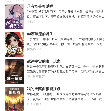
只有怪兽可以吗
“神圣泰拉联邦.界门区，位于大陆板块东部，最早的星际港
口、穿越者特区、赛马娘文化发祥地，有着联邦举足轻重的
经济地位与社会影响力，大家还记得这份考点么？”“老师，
古信玄
为什么突然说起这个？”“因为就在今天，我得遗憾却又难免
愉快地告知各位一件事，你们的时事政治将增加一串新的考
华娱顶流的诞生
点，或许再过两年还会编入历史教材，不过那就不是各位需
一梦醒来，回到2011年。路风得到了一个简陋的娱乐天赋系
要担心的事了。”“啊？”“怪兽宣传特区——这是界门区即将
统。“参加北电招生考试，你一曲《成都》惊艳全场，拒绝蜜
获得的新称谓，也是今年的新考点。”“至于造就并推进这项
姐邀请，发疯苦学备战高考，以专业第一名入学，恭喜你，
两猫养一人
新政策的形象代言人，既是我的学生，也是各位的学长，换
获得了【娜扎的非凡颜值】”“参加《绣春刀》试镜，你为梦
言之，咱们学校又出了位大人物。”“呃……难道是…老希望事
想窒息，带资进组，截胡男一号，与狮姐疯狂炒CP，成功登
战锤宇宙的唯一玩家
事顺心的那位？”“没错，奥默.林顿，林顿事务所的所长、中
顶周票房冠军，恭喜你，获得了【张震的卓越气质】”……什
央特雷森的名训练员、黑暗反派系外观第33届冠军得主——
这是一个黑暗且绝望的时代。在第四十二个千年，卡迪亚要
么是顶流？永争第一，绝不服输！强大的人气，恐怖的票
当然，他不爱听最后这个头衔。值得一提的是……他到现在
塞沦陷，贯穿银河的大裂隙撕裂了帝国，黑暗绝望的终焉时
房，无敌的收视率，踏着无数对手铸就威名，颜值与才华并
也总是不顺心。”“因为最近老有人在他事务所咨询赛马娘的
代降临。人类的命运似乎已被注定，要在无休止的恐怖战争
努力爆更日万
存，真实不做作，拥有一个广为流传的爱恨恩怨故事。十年
问题，而不是怪兽。”
中走向灭亡。直到误以为自己在玩虚拟现实游戏的达奇，冒
如一日，永不停歇的输出爆款！
失的来到这个世界。“剧情对话什么的最烦人了，统统跳
我的天赋面板能加点
过。”“我不想知道为什么，我只想大开杀戒。”基里曼：达奇
世界进化，天地异变，名为灵界的超凡世界与地球相互融
是个优秀的战士，就是不爱听人话，每次想和他说些什么，
合，灵能者出现在世界的舞台，造就新的时代。...“诶，我这
他都要跳过。塔拉辛：我很好奇，他是怎么把恒星敲成一个
天赋面板下面怎么有个加号？”“来都来了，不点一下试
肚子吃撑了
个方块的。钛族：对那家伙来说，物理学已经不存在了。恐
试？”【第二天赋觉醒中...】原来这就是我真正的天赋吗？面