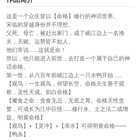
这是一个众生皆以【命格】修行的神话世界。
宋临的穿越身份并不理想。
父死、母亡，被赶出家门，成了岷江边上一名渔
夫，天赋、运势皆不如人。
他们常说……这就是命！
所以，他只能进入前世，去打造一个属于自己的神
话命格。
第一世，从六百年前岷江边上一只水鸭开始……
【观鸟：一生观鸟，仰望长空。命格天生善于观
察，灵性天成。炽白命格】
【饕食之命：贪食无忌，无底之胃。命格天性贪
婪，可成长为江中巨怪……修行水、土之法二成增
益。明黄命格】
【观鸟】+【灵冲】+【亲水】可得明黄命格——
【鸭杀】