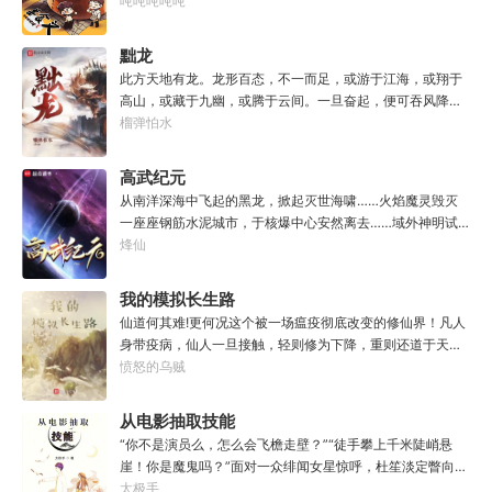
调馅（高级）：您的调馅水平已击败全国100%的早餐店师
吨吨吨吨吨
傅（0/100000）……评价：一个初出茅庐的新手］踏进食堂
的那一刻，美食文主角迎来了他加载成功的系统。秦淮：美
黜龙
食文，早说呀，这个他熟！后来——秦淮发现这好像不是个
此方天地有龙。龙形百态，不一而足，或游于江海，或翔于
单纯的美食文系统。好像还加了些奇奇怪怪的东西。连带着
高山，或藏于九幽，或腾于云间。一旦奋起，便可吞风降
他看邻居、朋友、客人、员工都不太像人……不过没事。遇
雪，引江划河，落雷喷火，分山避海。此处人间也有龙。人
榴弹怕水
事不决，先吃一口！.游戏说明：1.本游戏自由度极高，请玩
中之龙，胸怀大志，腹有良谋，有包藏宇宙之机，吞吐天地
家自行探索。2.本游戏不会干预玩家的任何选择，请玩家努
之志。一时机发，便可翻云覆雨，决势分野，定鼎问道，证
高武纪元
力解锁图鉴。3.一切解释归游戏所有。
位成龙。作为一个迷路的穿越者，张行一开始也想成龙，但
从南洋深海中飞起的黑龙，掀起灭世海啸……火焰魔灵毁灭
后来，他发现这个行当卷的太厉害了，就决定改行，去黜落
一座座钢筋水泥城市，于核爆中心安然离去……域外神明试
群龙。所谓行尽天下路，使天地处处通，黜遍天下龙，使世
图统治整片星海……这是人类科技高度发达的未来世界。也
烽仙
间人人可为龙。
是掀起生命进化狂潮的高武纪元。即将高考的武道学生李
源，心怀能观想星海的奇异神宫，在这个世界艰难前行。多
我的模拟长生路
年以后。“我现在的飞行速度是122682米/每秒，力量爆发
仙道何其难!更何况这个被一场瘟疫彻底改变的修仙界！凡人
是……”李源在距蓝星表层约180公里的大气层中极速飞行，
身带疫病，仙人一旦接触，轻则修为下降，重则还道于天，
冰冷眸子盯着昏暗虚空尽头那条形似神话传说中神龙的庞然
于是仙凡永隔；仙法不可同修，整个修仙界成为了一个巨大
愤怒的乌贼
大物：“你，应该是所有入侵半神生命体中最强的一个
的黑暗森林；……李凡穿越而来，虽有雄心万丈，却只能于
了。”“只可惜，现在的我，可以称之为……武神！”
凡尘中打滚，蹉跎一生。好在临终之时终于觉醒异宝，能够
从电影抽取技能
化真为假，将真实的人生转为黄粱一梦，重回刚穿越之时！
“你不是演员么，怎么会飞檐走壁？”“徒手攀上千米陡峭悬
于是，李凡开始了他的漫漫长生路！第二世，李凡历时五十
崖！你是魔鬼吗？”面对一众绯闻女星惊呼，杜笙淡定瞥向从
载终权倾天下，但却遍寻世间而不见仙踪。只在人生的末尾
影片中获得的绝技：【龙象般若功（紫）：十龙十象之力，
太极手