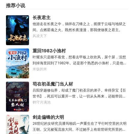
推荐小说
长夜君主
他游走在长夜之中，徜徉在刀锋之上，摇摆于云端与地狱之
间。点燃星魂之火。既然长夜漫漫，那我便做夜之君主。
风凌天下
重回1982小渔村
叶耀东只是睡不着觉，想着去甲板上吹吹风，尿个尿，没想
到掉海里回到了1982年。还是那个熟悉的小渔村，只是他已
经不是年轻时候的他了。混账了半辈子，这回他想好好来过
米饭的米
的，只是怎么一个个都不相信呢……上辈子没出息，这辈子
他也没什么大理想大志向，只想挽回遗憾，跟老婆好好过日
苟在初圣魔门当人材
子，一家子平安喜乐就好。
吕阳穿越修仙界，却成了魔门初圣宗的弟子。幸得异宝【百
世书】，死后可以重开一世，让一切从头再来，还能带回前
世的宝物，修为，寿命，甚至觉醒特殊的天赋。奈何次数有
鹤守月满池
限，并非真的不死不灭。眼见修仙界乱世将至，吕阳原本决
定先在魔门苟住，一世世苦修，不成仙不出山，奈何魔门凶
剑走偏锋的大明
险异常，遍地都是人材。第一世，吕阳惨遭师姐暗算。第二
26世纪的女研究员潘筠啪叽一声重生在了平行时空里的大明
世，好不容易反杀师姐，又遭师兄毒手。第三世，第四
王朝。父兄被冤流放大同。不过她手上有前世研究所里的镇
世……直到百世之后，再回首，吕阳才发现自己已经成为了