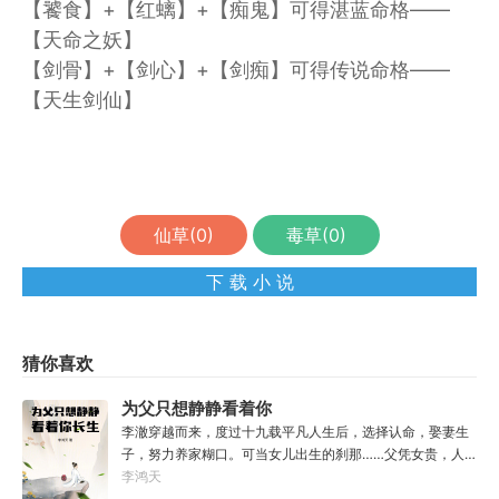
【饕食】+【红螭】+【痴鬼】可得湛蓝命格——
【天命之妖】
【剑骨】+【剑心】+【剑痴】可得传说命格——
【天生剑仙】
仙草(
0
)
毒草(
0
)
下 载 小 说
猜你喜欢
为父只想静静看着你
长生
李澈穿越而来，度过十九载平凡人生后，选择认命，娶妻生
子，努力养家糊口。可当女儿出生的刹那……父凭女贵，人
生不再平凡。……女儿平安出生，你获得道果【仙工】女儿
李鸿天
一岁，平平安安，你获得道果【龙象金刚】女儿两岁，无病