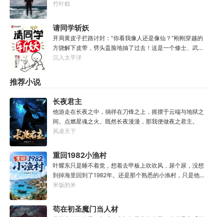
己正被五花大绑着……新世纪初有权威杂志称：从90年代开
竹叶糕
分归元气》是那魔头教的我，我如今不是被杀就是踩屎，神
始日本虽然失去了10年，但是他们也得到了青山秀信这样一
算先生说我少了七成气运。”“段魔头说的话一句都不要听！
位传奇人物。对此部分日本国民表示：八嘎！我们宁愿再失
请同学斩妖
万妙宫的仙子本来要举宫飞天的，结果却一夜间入了魔，沦
去100年也不想要这个国贼！
为妖女，这都是段老魔的手笔！”……段云很是不解，自己不
开局黄皮子拦路讨封：“你看我像人还是像仙？”刚刚穿越的
过练练武，传传功，偶尔法天象地一下，怎么就成了罄竹难
方骁解下皮带，劈头盖脸地抽了过去！这是一个修士、武者
书的魔头了呢？这是污蔑！同样的功法，为什么我就没有问
和凡人并存，妖魔鬼怪横行的危险世界。幸好方骁带来的物
沉入太平洋
题？错的是你们，不可能是我啊！
品通通变成了强大的法宝。专属法宝和本命法宝！【三棱
刺】【破甲、流血、伤蚀】【铜头皮带】【疼痛、恐惧、断
推荐小说
骨】【赤子心册】【万武不惑、万法不入、万邪不侵】
【……】杀死妖怪就能得到经验，修炼功法可以加点晋升。
长夜君主
方骁由此踏上了一条斩妖除魔、日月换新的逆天之路！
他游走在长夜之中，徜徉在刀锋之上，摇摆于云端与地狱之
————————“方骁同学，大事不妙，上古妖皇出世
间。点燃星魂之火。既然长夜漫漫，那我便做夜之君主。
了！”“知道啦，我就去斩了它！”
风凌天下
重回1982小渔村
叶耀东只是睡不着觉，想着去甲板上吹吹风，尿个尿，没想
到掉海里回到了1982年。还是那个熟悉的小渔村，只是他已
经不是年轻时候的他了。混账了半辈子，这回他想好好来过
米饭的米
的，只是怎么一个个都不相信呢……上辈子没出息，这辈子
他也没什么大理想大志向，只想挽回遗憾，跟老婆好好过日
苟在初圣魔门当人材
子，一家子平安喜乐就好。