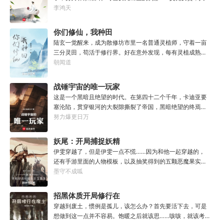
生不再平凡。……女儿平安出生，你获得道果【仙工】女儿
李鸿天
一岁，平平安安，你获得道果【龙象金刚】女儿两岁，无病
无灾，获得道果【无垢心】女儿三岁，活泼机灵，获得道果
你们修仙，我种田
【棋圣】女儿四岁、五岁、六岁…………李澈发现，女儿每长
陆玄一觉醒来，成为散修坊市里一名普通灵植师，守着一亩
大一岁，他便可凝聚出一颗道果，加持己身。从此以后，李
三分灵田，苟活于修行界。好在意外发现，每有灵植成熟，
澈有了一个朴实无华的愿望。一岁一道果，默默守长生。为
自己便能得到额外奖励。收获剑草一株，获得剑丸一枚。收
朝闻道
父只想……从老婆孩子热炕头开始，心平气和的守护女儿长
获玄虫藤一株，获得隐星砂一份。收获幽泉花一朵，获得螟
生不死。默默凝聚道果亿亿万。至此修行炼神，无敌天地
焰丹丹方一张。……从此，他便安分守住自家灵田，坐看修
战锤宇宙的唯一玩家
间。
行界风起云涌，沧海桑田。“什么切磋斗法，秘境探索，寻仙
这是一个黑暗且绝望的时代。在第四十二个千年，卡迪亚要
缘，得法宝……通通与我无关！”“我只想安安静静的种田。”
塞沦陷，贯穿银河的大裂隙撕裂了帝国，黑暗绝望的终焉时
代降临。人类的命运似乎已被注定，要在无休止的恐怖战争
努力爆更日万
中走向灭亡。直到误以为自己在玩虚拟现实游戏的达奇，冒
失的来到这个世界。“剧情对话什么的最烦人了，统统跳
妖尾：开局捕捉妖精
过。”“我不想知道为什么，我只想大开杀戒。”基里曼：达奇
女王艾露莎
伊雯穿越了，但是伊雯一点不慌……因为和他一起穿越的，
是个优秀的战士，就是不爱听人话，每次想和他说些什么，
还有手游里面的人物模板，以及抽奖得到的五颗恶魔果实。
他都要跳过。塔拉辛：我很好奇，他是怎么把恒星敲成一个
伊雯自认自己可以依靠首充六块得到的特殊体质，以及背包
墨守不成呱
个方块的。钛族：对那家伙来说，物理学已经不存在了。恐
里面的恶魔果实，在海贼王的世界成为一方强者。直到睁开
虐：那混蛋造了根大柱子，说要用来撅我。纳垢：他把我的
双眼的伊雯看到了一头绯红色的巨龙。伊雯这才知道，这根
招黑体质开局修行在
孩子抓了，把他们洗得白白净净的，这种羞辱让我悲愤欲
本就不是海贼王，是妖精的尾巴！开局捕捉艾露莎？开局被
绝。奸奇：一切变化都是命运的一部分，但命运被那个混蛋
废土
穿越到废土，惯例是孤儿，该怎么办？首先要活下去，可是
艾琳捕捉！
给打碎了。色孽：其实达奇已经被我腐化了，但我不敢告诉
想做到这一点并不容易。饱暖之后就该思……咳咳，就该考