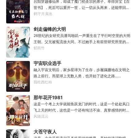
吕阳穿越修仙界，却成了魔门初圣宗的弟子。幸得异宝【百
世书】，死后可以重开一世，让一切从头再来，还能带回前
世的宝物，修为，寿命，甚至觉醒特殊的天赋。奈何次数有
鹤守月满池
限，并非真的不死不灭。眼见修仙界乱世将至，吕阳原本决
定先在魔门苟住，一世世苦修，不成仙不出山，奈何魔门凶
剑走偏锋的大明
险异常，遍地都是人材。第一世，吕阳惨遭师姐暗算。第二
26世纪的女研究员潘筠啪叽一声重生在了平行时空里的大明
世，好不容易反杀师姐，又遭师兄毒手。第三世，第四
王朝。父兄被冤流放大同。不过她手上有前世研究所里的镇
世……直到百世之后，再回首，吕阳才发现自己已经成为了
馆神器——灵境！为救家人，潘筠化身道观小道士，仗剑提
郁雨竹
一代魔道巨擘，初圣宗里最畜生的那一个。“魔门个个都是人
猫走大明。潘小黑：天杀的潘筠，老子诅咒你一辈子考不上
材，说话又好听。”“我超喜欢这里的！”
度牒。潘筠大剑拍上去：闭嘴，信不信扣你鱼仔。
宇宙职业选手
融入宇宙文明后，家乡星球为了生存，步履蹒跚地在文明之
路上前行。而星球上无数人类，也开始了进化之路……
我吃西红柿
那年花开1981
这是一个考上大学就能鱼跃龙门的时代，这是一个处处风口
飞上天的时代，这也是一个还有纯洁不渝、真挚感情的时
代；只不过李野刚刚来到这个时代，却被劝着放弃高考进厂
风随流云
打螺丝；“反正你也考不上，就死了这条心吧！”“我堂堂二本
冲刺型选手会考不上？那岂不是辜负了那么多年体育老师的
大苍守夜人
教导？”