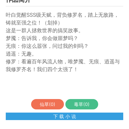
叶白觉醒SSS级天赋，背负修罗名，踏上无敌路，
铸就至强之位！（划掉）
这是一群人拯救世界的搞笑故事。
梦魇：告诉我，你会做噩梦吗？
无痕：你这么嚣张，问过我的剑吗？
逍遥：无趣。
修罗：看遍百年风流人物，唯梦魇、无痕、逍遥与
我修罗齐名！我们四个太强了！
仙草(
0
)
毒草(
0
)
下 载 小 说