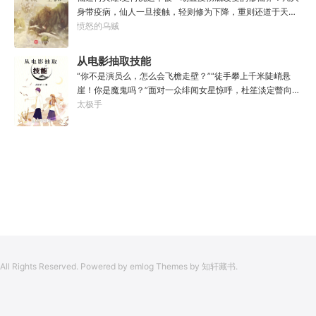
是……”李源在距蓝星表层约180公里的大气层中极速飞行，
身带疫病，仙人一旦接触，轻则修为下降，重则还道于天，
冰冷眸子盯着昏暗虚空尽头那条形似神话传说中神龙的庞然
于是仙凡永隔；仙法不可同修，整个修仙界成为了一个巨大
愤怒的乌贼
大物：“你，应该是所有入侵半神生命体中最强的一个
的黑暗森林；……李凡穿越而来，虽有雄心万丈，却只能于
了。”“只可惜，现在的我，可以称之为……武神！”
凡尘中打滚，蹉跎一生。好在临终之时终于觉醒异宝，能够
从电影抽取技能
化真为假，将真实的人生转为黄粱一梦，重回刚穿越之时！
“你不是演员么，怎么会飞檐走壁？”“徒手攀上千米陡峭悬
于是，李凡开始了他的漫漫长生路！第二世，李凡历时五十
崖！你是魔鬼吗？”面对一众绯闻女星惊呼，杜笙淡定瞥向从
载终权倾天下，但却遍寻世间而不见仙踪。只在人生的末尾
影片中获得的绝技：【龙象般若功（紫）：十龙十象之力，
太极手
得见仙人痕迹。第三世，李凡殚精竭虑、百般谋划，却终抵
般若金身，金刚不坏！】“我这十层功力显化，金光如丈，体
不过仙人一剑！第四世…………我，李凡，一介凡人，百世不
质強一点很合理吧？”《天龙》、《无间道》、《倚天》、
悔，但求长生！
《功夫》、《疾速追杀》……
All Rights Reserved. Powered by emlog Themes by 知轩藏书.