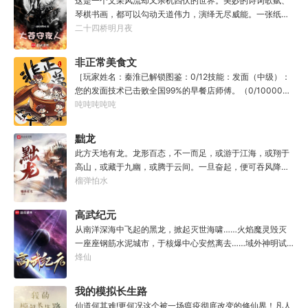
这是一个文采风流却又杀机四伏的世界。美妙的诗词歌赋、
琴棋书画，都可以勾动天道伟力，演绎无尽威能。一张纸可
封万载凶谷，一滴墨可将三千里海域化为永夜。林苏进入这
二十四桥明月夜
方世界，实力不允许他平凡···开词道，写文章，提笔就是他
人毕生难以触摸的天花板，敢与诸子百家圣人争道。精智
非正常美食文
计，察人心，演绎兵法三十六计，弹指间可换一国之君。不
［玩家姓名：秦淮已解锁图鉴：0/12技能：发面（中级）：
知者谓他情种，知他者，言他为真性情。
您的发面技术已击败全国99%的早餐店师傅。（0/10000）
调馅（高级）：您的调馅水平已击败全国100%的早餐店师
吨吨吨吨吨
傅（0/100000）……评价：一个初出茅庐的新手］踏进食堂
的那一刻，美食文主角迎来了他加载成功的系统。秦淮：美
黜龙
食文，早说呀，这个他熟！后来——秦淮发现这好像不是个
此方天地有龙。龙形百态，不一而足，或游于江海，或翔于
单纯的美食文系统。好像还加了些奇奇怪怪的东西。连带着
高山，或藏于九幽，或腾于云间。一旦奋起，便可吞风降
他看邻居、朋友、客人、员工都不太像人……不过没事。遇
雪，引江划河，落雷喷火，分山避海。此处人间也有龙。人
榴弹怕水
事不决，先吃一口！.游戏说明：1.本游戏自由度极高，请玩
中之龙，胸怀大志，腹有良谋，有包藏宇宙之机，吞吐天地
家自行探索。2.本游戏不会干预玩家的任何选择，请玩家努
之志。一时机发，便可翻云覆雨，决势分野，定鼎问道，证
高武纪元
力解锁图鉴。3.一切解释归游戏所有。
位成龙。作为一个迷路的穿越者，张行一开始也想成龙，但
从南洋深海中飞起的黑龙，掀起灭世海啸……火焰魔灵毁灭
后来，他发现这个行当卷的太厉害了，就决定改行，去黜落
一座座钢筋水泥城市，于核爆中心安然离去……域外神明试
群龙。所谓行尽天下路，使天地处处通，黜遍天下龙，使世
图统治整片星海……这是人类科技高度发达的未来世界。也
烽仙
间人人可为龙。
是掀起生命进化狂潮的高武纪元。即将高考的武道学生李
源，心怀能观想星海的奇异神宫，在这个世界艰难前行。多
我的模拟长生路
年以后。“我现在的飞行速度是122682米/每秒，力量爆发
仙道何其难!更何况这个被一场瘟疫彻底改变的修仙界！凡人