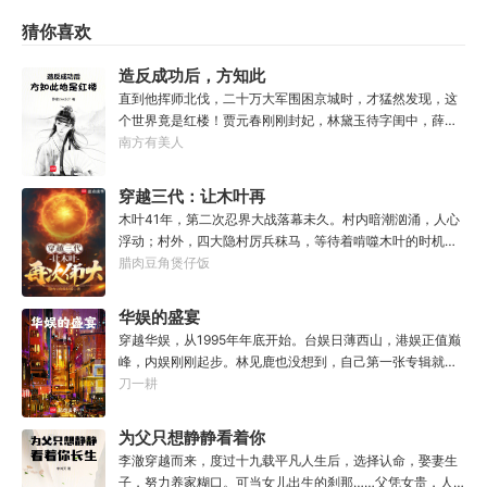
猜你喜欢
造反成功后，方知此
地是红楼
直到他挥师北伐，二十万大军围困京城时，才猛然发现，这
个世界竟是红楼！贾元春刚刚封妃，林黛玉待字闺中，薛宝
钗、三春等人搬入大观园不久。李纨在守寡，妙玉在栊翠
南方有美人
庵，王熙凤，紫鹃、晴雯、平儿、香菱……金陵十二钗风华
正茂，十二副钗娇俏可人。攻入京城，楚延登基称帝，并很
穿越三代：让木叶再
快下了一道圣旨：贾、林、薛、史等罪官女眷，皆没入掖
次伟大！
木叶41年，第二次忍界大战落幕未久。村内暗潮汹涌，人心
庭。江山美人，他全都要！……当晚，绛珠仙草出现在他面
浮动；村外，四大隐村厉兵秣马，等待着啃噬木叶的时机。
前。
内忧外患之际，机关老资历穿越成猿飞日斩。随之而来的，
腊肉豆角煲仔饭
还有识海中的一页文件：权威、外交、军事、经济、教育
——五项指标，将他的未来与村子绑定。从‘杯酒释根部’、重
华娱的盛宴
塑与弟子们的羁绊开始，猿飞日斩踏上了最强火影之路！“你
穿越华娱，从1995年年底开始。台娱日薄西山，港娱正值巅
相信火之意志吗？木叶，要开始加速了！”「笼络天才」、
峰，内娱刚刚起步。林见鹿也没想到，自己第一张专辑就直
「制度改革」、「火之国镇国将军」「忍界灯塔」、「木叶
接打穿了两岸三地，直接封王了。这还怎么退休？
刀一耕
绿卡」、「凝聚日向宇智波」「扶持平民」、「迭代科
技」、「普适性柱间疫苗」「以宇智波之身复活扉间」…猿
为父只想静静看着你
飞日斩立于火影岩之巅，下方人声沸腾：“以火影之名，让木
叶再次伟大！”
长生
李澈穿越而来，度过十九载平凡人生后，选择认命，娶妻生
子，努力养家糊口。可当女儿出生的刹那……父凭女贵，人