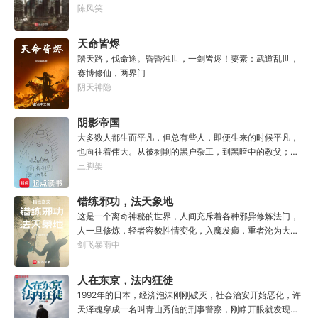
他。………………达奇：前面忘了，后面也忘了，总之，让亚
虑怎么变强了，这更不容易。等曲涧磊开始逐渐变强，他意
陈风笑
空间燃烧吧。帝皇：支持，666。
外地发现，这个废土……不是他想像的废土！
天命皆烬
踏天路，伐命途。昏昏浊世，一剑皆烬！要素：武道乱世，
赛博修仙，两界门
阴天神隐
阴影帝国
大多数人都生而平凡，但总有些人，即便生来的时候平凡，
也向往着伟大。从被剥削的黑户杂工，到黑暗中的教父；从
遵守规则的社会底层，到制定规则的幕后皇帝；阳光照耀时
三脚架
这个国家属于联邦，夜幕降临后它则属于我！“有时候，阴影
不仅能够和光一样大，甚至还能遮住光！”“我们从不敲诈勒
错练邪功，法天象地
索任何人，我们赚到的每一分钱，在良心上都能过的去。”如
这是一个离奇神秘的世界，人间充斥着各种邪异修炼法门，
果有人在夜晚敲响你的房门，他们要么为你带来我的问候，
人一旦修炼，轻者容貌性情变化，入魔发癫，重者沦为大
要么为你的狂妄带来毁灭。至于你会得到什么，这要看你怎
药，供邪魔采食……段云穿越而来，意外得到一本大药功法
剑飞暴雨中
么选，我的朋友！
《玉剑真解》。没想到他是万中无一的修行奇才，在不知情
的情况下，让这功法脱胎换骨，玉剑指路，洞穿一切。后来
人在东京，法内狂徒
他学成的功法越来越多，怀揣“达者兼济天下”的理念，段云
1992年的日本，经济泡沫刚刚破灭，社会治安开始恶化，许
从不藏私，传武天下。谁曾想……“段魔头误我！他告诉我这
天泽魂穿成一名叫青山秀信的刑事警察，刚睁开眼就发现自
桩功滋阴壮阳，如今我却只能蹲着尿尿，呜呜......”“这本《七