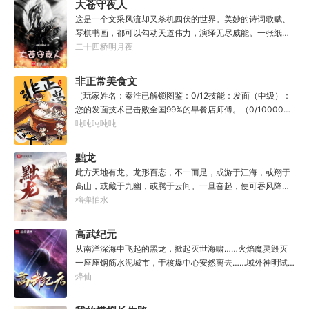
大苍守夜人
教导？”
这是一个文采风流却又杀机四伏的世界。美妙的诗词歌赋、
琴棋书画，都可以勾动天道伟力，演绎无尽威能。一张纸可
封万载凶谷，一滴墨可将三千里海域化为永夜。林苏进入这
二十四桥明月夜
方世界，实力不允许他平凡···开词道，写文章，提笔就是他
人毕生难以触摸的天花板，敢与诸子百家圣人争道。精智
非正常美食文
计，察人心，演绎兵法三十六计，弹指间可换一国之君。不
［玩家姓名：秦淮已解锁图鉴：0/12技能：发面（中级）：
知者谓他情种，知他者，言他为真性情。
您的发面技术已击败全国99%的早餐店师傅。（0/10000）
调馅（高级）：您的调馅水平已击败全国100%的早餐店师
吨吨吨吨吨
傅（0/100000）……评价：一个初出茅庐的新手］踏进食堂
的那一刻，美食文主角迎来了他加载成功的系统。秦淮：美
黜龙
食文，早说呀，这个他熟！后来——秦淮发现这好像不是个
此方天地有龙。龙形百态，不一而足，或游于江海，或翔于
单纯的美食文系统。好像还加了些奇奇怪怪的东西。连带着
高山，或藏于九幽，或腾于云间。一旦奋起，便可吞风降
他看邻居、朋友、客人、员工都不太像人……不过没事。遇
雪，引江划河，落雷喷火，分山避海。此处人间也有龙。人
榴弹怕水
事不决，先吃一口！.游戏说明：1.本游戏自由度极高，请玩
中之龙，胸怀大志，腹有良谋，有包藏宇宙之机，吞吐天地
家自行探索。2.本游戏不会干预玩家的任何选择，请玩家努
之志。一时机发，便可翻云覆雨，决势分野，定鼎问道，证
高武纪元
力解锁图鉴。3.一切解释归游戏所有。
位成龙。作为一个迷路的穿越者，张行一开始也想成龙，但
从南洋深海中飞起的黑龙，掀起灭世海啸……火焰魔灵毁灭
后来，他发现这个行当卷的太厉害了，就决定改行，去黜落
一座座钢筋水泥城市，于核爆中心安然离去……域外神明试
群龙。所谓行尽天下路，使天地处处通，黜遍天下龙，使世
图统治整片星海……这是人类科技高度发达的未来世界。也
烽仙
间人人可为龙。
是掀起生命进化狂潮的高武纪元。即将高考的武道学生李
源，心怀能观想星海的奇异神宫，在这个世界艰难前行。多