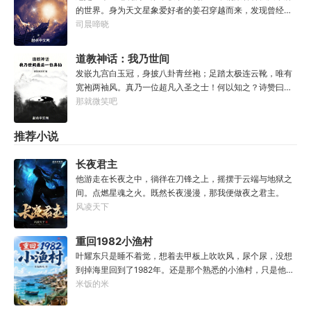
忆，甚至要毫无头绪地摸清加点系统规则。但无所谓，这
过练练武，传传功，偶尔法天象地一下，怎么就成了罄竹难
的世界。身为天文星象爱好者的姜召穿越而来，发现曾经熟
个“全能加点”系统主打一个练就有效，你付出的每一滴汗水
书的魔头了呢？这是污蔑！同样的功法，为什么我就没有问
悉的星象都在。于是乎，在获取本命卡牌的仪式上，姜召果
司晨啼晓
都将得到回报。人生重来一遭，弥补遗憾算甚？系统驱动着
题？错的是你们，不可能是我啊！
断以本命星【昴宿六】为基点，点亮了二十八宿星之一的昴
李颜体验世间的一切，他无法想象这辈子会变得何等灿烂辉
日鸡。从此走上了一条以昴日鸡为起点，目标直指紫微垣的
道教神话：我乃世间
煌。“没有什么能阻止我站在人类之巅了！”
制卡师道路。欸~前世灵魂竟然也有一颗本命星，于是第二
最后一位真仙
发嵌九宫白玉冠，身披八卦青丝袍；足踏太极连云靴，唯有
张本命卡【天蝎座】诞生了！“什么幽冥诡域毒物和凶兽，不
宽袍两袖风。真乃一位超凡入圣之士！何以知之？诗赞曰：
都是一堆辣条吗？”“机械之神是吧？听说你身子骨很
钟祖门下悟龙虎，性命双修炼水火；一粒金丹吞入腹，始知
那就微笑吧
硬？”“精灵世界的万兽神是吧？敢不敢跟我家四神兽比划比
我命不由天。甲子翻腾颜不改，胸中自有转乾坤；道体凡心
划？”“哪来的星空邪物，看我星魂融合技【二十八星
持神通，本心任为自逍遥。粉碎虚空明天机，历劫证道斩青
推荐小说
宿】！”“再来一招星魂融合技【黄道十二宫】！”“什么？你
丝；开天辟地生两仪，斡旋造化陈道君。何为真仙？提挈宇
们想请天马座出山？不好意思，那小子最近有点忙。”“少
宙，把握阴阳，寿敝天地，无有终时，此其道生。我有一炉
年，你想加入星宿派还是星座派？”
长夜君主
灵汤，服之立地化作大罗仙。道友，可要浅酌一二？
他游走在长夜之中，徜徉在刀锋之上，摇摆于云端与地狱之
间。点燃星魂之火。既然长夜漫漫，那我便做夜之君主。
风凌天下
重回1982小渔村
叶耀东只是睡不着觉，想着去甲板上吹吹风，尿个尿，没想
到掉海里回到了1982年。还是那个熟悉的小渔村，只是他已
经不是年轻时候的他了。混账了半辈子，这回他想好好来过
米饭的米
的，只是怎么一个个都不相信呢……上辈子没出息，这辈子