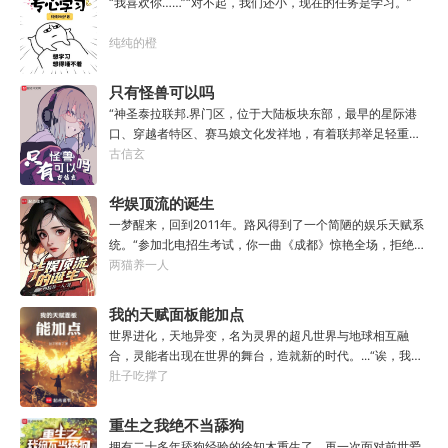
习
“我喜欢你……”“对不起，我们还小，现在的任务是学习。”
缘，得法宝……通通与我无关！”“我只想安安静静的种田。”
纯纯的橙
只有怪兽可以吗
“神圣泰拉联邦.界门区，位于大陆板块东部，最早的星际港
口、穿越者特区、赛马娘文化发祥地，有着联邦举足轻重的
经济地位与社会影响力，大家还记得这份考点么？”“老师，
古信玄
为什么突然说起这个？”“因为就在今天，我得遗憾却又难免
愉快地告知各位一件事，你们的时事政治将增加一串新的考
华娱顶流的诞生
点，或许再过两年还会编入历史教材，不过那就不是各位需
一梦醒来，回到2011年。路风得到了一个简陋的娱乐天赋系
要担心的事了。”“啊？”“怪兽宣传特区——这是界门区即将
统。“参加北电招生考试，你一曲《成都》惊艳全场，拒绝蜜
获得的新称谓，也是今年的新考点。”“至于造就并推进这项
姐邀请，发疯苦学备战高考，以专业第一名入学，恭喜你，
两猫养一人
新政策的形象代言人，既是我的学生，也是各位的学长，换
获得了【娜扎的非凡颜值】”“参加《绣春刀》试镜，你为梦
言之，咱们学校又出了位大人物。”“呃……难道是…老希望事
想窒息，带资进组，截胡男一号，与狮姐疯狂炒CP，成功登
我的天赋面板能加点
事顺心的那位？”“没错，奥默.林顿，林顿事务所的所长、中
顶周票房冠军，恭喜你，获得了【张震的卓越气质】”……什
央特雷森的名训练员、黑暗反派系外观第33届冠军得主——
世界进化，天地异变，名为灵界的超凡世界与地球相互融
么是顶流？永争第一，绝不服输！强大的人气，恐怖的票
当然，他不爱听最后这个头衔。值得一提的是……他到现在
合，灵能者出现在世界的舞台，造就新的时代。...“诶，我这
房，无敌的收视率，踏着无数对手铸就威名，颜值与才华并
也总是不顺心。”“因为最近老有人在他事务所咨询赛马娘的
天赋面板下面怎么有个加号？”“来都来了，不点一下试
肚子吃撑了
存，真实不做作，拥有一个广为流传的爱恨恩怨故事。十年
问题，而不是怪兽。”
试？”【第二天赋觉醒中...】原来这就是我真正的天赋吗？面
如一日，永不停歇的输出爆款！
板！加天赋！....【神勇无双】：高额免伤，使用长武器时力
重生之我绝不当舔狗
量判定提升50%。【灵能-圣体】：巨量提升灵能量，灵能总
拥有二十多年舔狗经验的徐知木重生了。再一次面对前世爱