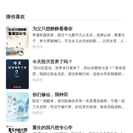
猜你喜欢
为父只想静静看着你
长生
李澈穿越而来，度过十九载平凡人生后，选择认命，娶妻生
子，努力养家糊口。可当女儿出生的刹那……父凭女贵，人
生不再平凡。……女儿平安出生，你获得道果【仙工】女儿
李鸿天
一岁，平平安安，你获得道果【龙象金刚】女儿两岁，无病
无灾，获得道果【无垢心】女儿三岁，活泼机灵，获得道果
今天毁灭世界了吗？
【棋圣】女儿四岁、五岁、六岁…………李澈发现，女儿每长
“所以你是说，世界末日要来了，所以你要抢火箭？”“真有意
大一岁，他便可凝聚出一颗道果，加持己身。从此以后，李
思，我抓过抢金店的，抓过抢银行的，连抢火车的我都抓
澈有了一个朴实无华的愿望。一岁一道果，默默守长生。为
过，就是没抓过抢火箭的。”“你怎么想的？就算你真把火箭
如星也
父只想……从老婆孩子热炕头开始，心平气和的守护女儿长
抢下来了，你会开吗？”坐在男人对面的林序缓缓点头。“会
生不死。默默凝聚道果亿亿万。至此修行炼神，无敌天地
开。”“真的，我已经开过无数次了。”“还有，你们真得快
你们修仙，我种田
间。
点，我没时间了。”“没时间？”男人呵呵一笑。“你很忙
陆玄一觉醒来，成为散修坊市里一名普通灵植师，守着一亩
吗？”“很忙。”林序点点头。“我得去毁灭下一个世界了。”
三分灵田，苟活于修行界。好在意外发现，每有灵植成熟，
自己便能得到额外奖励。收获剑草一株，获得剑丸一枚。收
朝闻道
获玄虫藤一株，获得隐星砂一份。收获幽泉花一朵，获得螟
焰丹丹方一张。……从此，他便安分守住自家灵田，坐看修
重生的我只想专心学
行界风起云涌，沧海桑田。“什么切磋斗法，秘境探索，寻仙