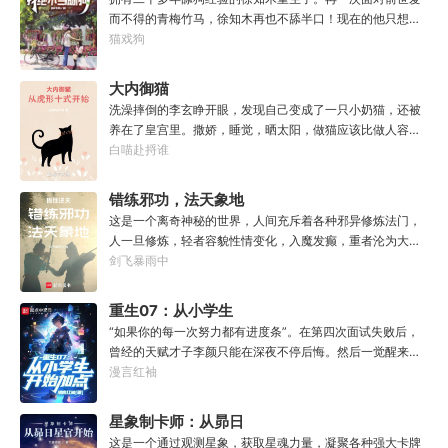
量越多，基础增幅越强。【序列-圣耀】：抗性巨量提升，获
而不得的青梅竹马，徐知木再也不舔半口！现在的他只想赚
得全新序列力量【神圣力】。....我，叶铭秋，没有开挂，只
点钱，去寻找自己真正的宝藏女孩，可是……“知木你最近怎
猫戏狗
是天赋异禀！
么都不理我了？”“徐知木，我脚疼你背我回家好不好？”“知
木，我的电脑又坏了，你再来帮我修修好不好。”“知木，我
大内御猫
想你了，给我一次机会好不好……”凌晨十二点收到信息的徐
洗澡摔倒的李玄睁开眼，发现自己变成了一只小奶猫，还被
知木陷入沉思。姑娘，怎么你成舔狗了？
养在了皇宫里。撒娇，睡觉，晒太阳，做猫应该比做人容易
吧？李玄本打算跟着自己身份高贵的小主受尽一生恩宠，享
白喵赴捋谁
受被爱的一生。可惜生活不易，猫猫叹气，没有李玄这个家
都得散。那一夜，他只是多看了一眼，从此便走上了一条不
错练邪功，法天象地
归路。【虎形十式：1%】李玄：呔！大内御猫在此，鼠辈还
这是一个离奇神秘的世界，人间充斥着各种邪异修炼法门，
不束手就擒！
人一旦修炼，轻者容貌性情变化，入魔发癫，重者沦为大
药，供邪魔采食……段云穿越而来，意外得到一本大药功法
剑飞暴雨中
《玉剑真解》。没想到他是万中无一的修行奇才，在不知情
的情况下，让这功法脱胎换骨，玉剑指路，洞穿一切。后来
重生07：从小学生
他学成的功法越来越多，怀揣“达者兼济天下”的理念，段云
开始加点
“如果你的每一次努力都有进度条”。在第四次面试失败后，
从不藏私，传武天下。谁曾想……“段魔头误我！他告诉我这
曾经的天赋才子李颜只能在深夜不停后悔。然后一觉醒来穿
桩功滋阴壮阳，如今我却只能蹲着尿尿，呜呜......”“这本《七
越回了小学时代。好消息：上天给了他弥补遗憾的机会。坏
漫言红袖
分归元气》是那魔头教的我，我如今不是被杀就是踩屎，神
消息：也让他各项能力全方位回到小学生水平。好消息：附
算先生说我少了七成气运。”“段魔头说的话一句都不要听！
赠了一个加点系统。坏消息：没有系统说明也没有任务。李
星象制卡师：从昴日
万妙宫的仙子本来要举宫飞天的，结果却一夜间入了魔，沦
颜记得自己穿越了，却只能接触某人某事时回忆起相关记
为妖女，这都是段老魔的手笔！”……段云很是不解，自己不
星官开始
这是一个通过观测星象，获取星魂力量，凝聚各种强大卡牌