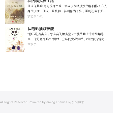
我的模拟长生路
年以后。“我现在的飞行速度是122682米/每秒，力量爆发
仙道何其难!更何况这个被一场瘟疫彻底改变的修仙界！凡人
是……”李源在距蓝星表层约180公里的大气层中极速飞行，
身带疫病，仙人一旦接触，轻则修为下降，重则还道于天，
冰冷眸子盯着昏暗虚空尽头那条形似神话传说中神龙的庞然
于是仙凡永隔；仙法不可同修，整个修仙界成为了一个巨大
愤怒的乌贼
大物：“你，应该是所有入侵半神生命体中最强的一个
的黑暗森林；……李凡穿越而来，虽有雄心万丈，却只能于
了。”“只可惜，现在的我，可以称之为……武神！”
凡尘中打滚，蹉跎一生。好在临终之时终于觉醒异宝，能够
从电影抽取技能
化真为假，将真实的人生转为黄粱一梦，重回刚穿越之时！
“你不是演员么，怎么会飞檐走壁？”“徒手攀上千米陡峭悬
于是，李凡开始了他的漫漫长生路！第二世，李凡历时五十
崖！你是魔鬼吗？”面对一众绯闻女星惊呼，杜笙淡定瞥向从
载终权倾天下，但却遍寻世间而不见仙踪。只在人生的末尾
影片中获得的绝技：【龙象般若功（紫）：十龙十象之力，
太极手
得见仙人痕迹。第三世，李凡殚精竭虑、百般谋划，却终抵
般若金身，金刚不坏！】“我这十层功力显化，金光如丈，体
不过仙人一剑！第四世…………我，李凡，一介凡人，百世不
质強一点很合理吧？”《天龙》、《无间道》、《倚天》、
悔，但求长生！
《功夫》、《疾速追杀》……
All Rights Reserved. Powered by emlog Themes by 知轩藏书.