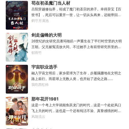
他也没什么大理想大志向，只想挽回遗憾，跟老婆好好过日
苟在初圣魔门当人材
子，一家子平安喜乐就好。
吕阳穿越修仙界，却成了魔门初圣宗的弟子。幸得异宝【百
世书】，死后可以重开一世，让一切从头再来，还能带回前
世的宝物，修为，寿命，甚至觉醒特殊的天赋。奈何次数有
鹤守月满池
限，并非真的不死不灭。眼见修仙界乱世将至，吕阳原本决
定先在魔门苟住，一世世苦修，不成仙不出山，奈何魔门凶
剑走偏锋的大明
险异常，遍地都是人材。第一世，吕阳惨遭师姐暗算。第二
26世纪的女研究员潘筠啪叽一声重生在了平行时空里的大明
世，好不容易反杀师姐，又遭师兄毒手。第三世，第四
王朝。父兄被冤流放大同。不过她手上有前世研究所里的镇
世……直到百世之后，再回首，吕阳才发现自己已经成为了
馆神器——灵境！为救家人，潘筠化身道观小道士，仗剑提
郁雨竹
一代魔道巨擘，初圣宗里最畜生的那一个。“魔门个个都是人
猫走大明。潘小黑：天杀的潘筠，老子诅咒你一辈子考不上
材，说话又好听。”“我超喜欢这里的！”
度牒。潘筠大剑拍上去：闭嘴，信不信扣你鱼仔。
宇宙职业选手
融入宇宙文明后，家乡星球为了生存，步履蹒跚地在文明之
路上前行。而星球上无数人类，也开始了进化之路……
我吃西红柿
那年花开1981
这是一个考上大学就能鱼跃龙门的时代，这是一个处处风口
飞上天的时代，这也是一个还有纯洁不渝、真挚感情的时
代；只不过李野刚刚来到这个时代，却被劝着放弃高考进厂
风随流云
打螺丝；“反正你也考不上，就死了这条心吧！”“我堂堂二本
冲刺型选手会考不上？那岂不是辜负了那么多年体育老师的